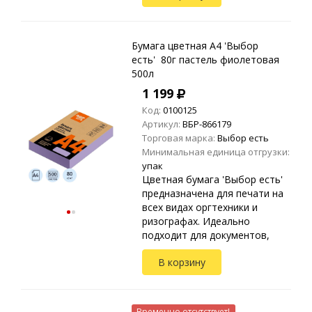
Упакована в прозрачные
пакеты ...
Бумага цветная A4 'Выбор
есть' 80г пастель фиолетовая
500л
1 199
Код:
0100125
Артикул:
ВБР-866179
Торговая марка:
Выбор есть
Минимальная единица отгрузки:
упак
Цветная бумага 'Выбор есть'
предназначена для печати на
всех видах оргтехники и
ризографах. Идеально
подходит для документов,
презентаций, рекламных
В корзину
материалов, открыток.
Упакована в прозрачные
пакеты ...
Временно отсутствует!