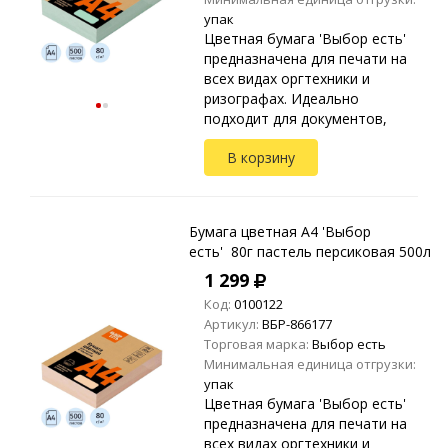
упак
Цветная бумага 'Выбор есть'
предназначена для печати на
всех видах оргтехники и
ризографах. Идеально
подходит для документов,
презентаций, рекламных
В корзину
материалов, открыток.
Упакована в прозрачные
пакеты ...
Бумага цветная A4 'Выбор
есть' 80г пастель персиковая 500л
1 299
Код:
0100122
Артикул:
ВБР-866177
Торговая марка:
Выбор есть
Минимальная единица отгрузки:
упак
Цветная бумага 'Выбор есть'
предназначена для печати на
всех видах оргтехники и