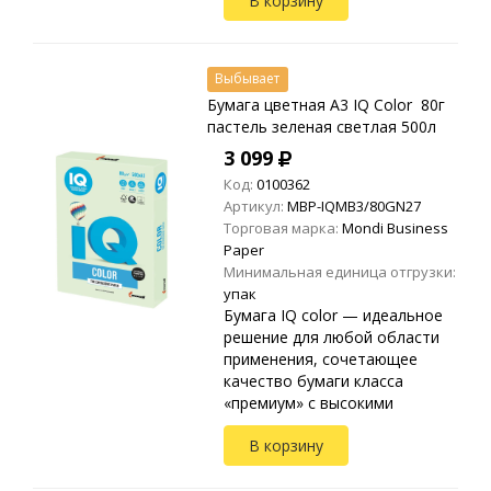
В корзину
IQ color предлагает
впечатляющую однородность
тона и минимал...
Выбывает
Бумага цветная A3 IQ Color 80г
пастель зеленая светлая 500л
3 099
Код:
0100362
Артикул:
MBP-IQMB3/80GN27
Торговая марка:
Mondi Business
Paper
Минимальная единица отгрузки:
упак
Бумага IQ color — идеальное
решение для любой области
применения, сочетающее
качество бумаги класса
«премиум» с высокими
эстетическими требованиями.
В корзину
IQ color предлагает
впечатляющую однородность
тона и минимал...