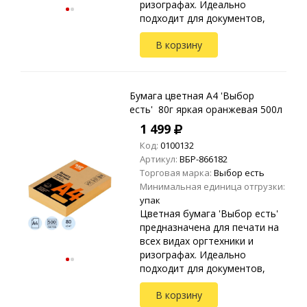
ризографах. Идеально
подходит для документов,
презентаций, рекламных
В корзину
материалов, открыток.
Упакована в прозрачные
пакеты ...
Бумага цветная A4 'Выбор
есть' 80г яркая оранжевая 500л
1 499
Код:
0100132
Артикул:
ВБР-866182
Торговая марка:
Выбор есть
Минимальная единица отгрузки:
упак
Цветная бумага 'Выбор есть'
предназначена для печати на
всех видах оргтехники и
ризографах. Идеально
подходит для документов,
презентаций, рекламных
В корзину
материалов, открыток.