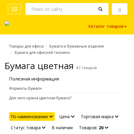
Toggle
navigation
Каталог товаров
Товары для офиса
Бумага и бумажные изделия
Бумага для офисной техники
Бумага цветная
87 товаров
Полезная информация
Форматы бумаги
Для чего нужна цветная бумага?
По наименованию
Цена
Торговая марка
Статус товара
В наличии
Товаров:
20