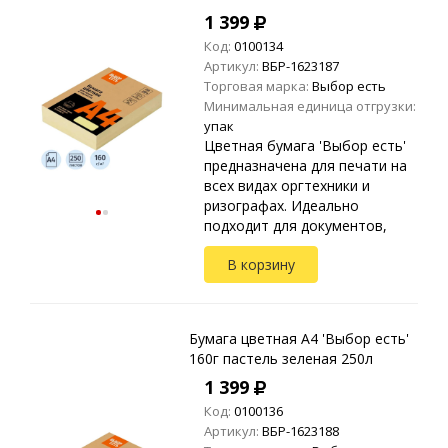
1 399
Код:
0100134
Артикул:
ВБР-1623187
Торговая марка:
Выбор есть
Минимальная единица отгрузки:
упак
Цветная бумага 'Выбор есть'
предназначена для печати на
всех видах оргтехники и
ризографах. Идеально
подходит для документов,
презентаций, рекламных
В корзину
материалов, открыток.
Упакована в прозрачные
пакеты ...
Бумага цветная A4 'Выбор есть'
160г пастель зеленая 250л
1 399
Код:
0100136
Артикул:
ВБР-1623188