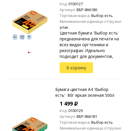
Код:
0100127
Артикул:
ВБР-866180
Торговая марка:
Выбор есть
Минимальная единица отгрузки:
упак
Цветная бумага 'Выбор есть'
предназначена для печати на
всех видах оргтехники и
ризографах. Идеально
подходит для документов,
презентаций, рекламных
В корзину
материалов, открыток.
Упакована в прозрачные
пакеты ...
Бумага цветная A4 'Выбор
есть' 80г яркая зеленая 500л
1 499
Код:
0100129
Артикул:
ВБР-866181
Торговая марка:
Выбор есть
Минимальная единица отгрузки: