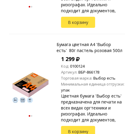
ризографах. Идеально
подходит для документов,
презентаций, рекламных
В корзину
материалов, открыток.
Упакована в прозрачные
пакеты ...
Бумага цветная A4 'Выбор
есть' 80г пастель розовая 500л
1 299
Код:
0100124
Артикул:
ВБР-866178
Торговая марка:
Выбор есть
Минимальная единица отгрузки:
упак
Цветная бумага 'Выбор есть'
предназначена для печати на
всех видах оргтехники и
ризографах. Идеально
подходит для документов,
презентаций, рекламных
В корзину
материалов, открыток.