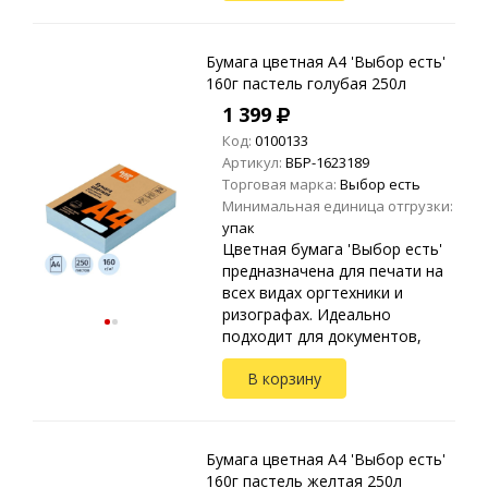
Упакована в прозрачные
пакеты ...
Бумага цветная A4 'Выбор есть'
160г пастель голубая 250л
1 399
Код:
0100133
Артикул:
ВБР-1623189
Торговая марка:
Выбор есть
Минимальная единица отгрузки:
упак
Цветная бумага 'Выбор есть'
предназначена для печати на
всех видах оргтехники и
ризографах. Идеально
подходит для документов,
презентаций, рекламных
В корзину
материалов, открыток.
Упакована в прозрачные
пакеты ...
Бумага цветная A4 'Выбор есть'
160г пастель желтая 250л