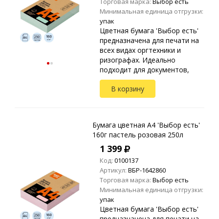
Торговая марка:
Выбор есть
Минимальная единица отгрузки:
упак
Цветная бумага 'Выбор есть'
предназначена для печати на
всех видах оргтехники и
ризографах. Идеально
подходит для документов,
презентаций, рекламных
В корзину
материалов, открыток.
Упакована в прозрачные
пакеты ...
Бумага цветная A4 'Выбор есть'
160г пастель розовая 250л
1 399
Код:
0100137
Артикул:
ВБР-1642860
Торговая марка:
Выбор есть
Минимальная единица отгрузки:
упак
Цветная бумага 'Выбор есть'
предназначена для печати на