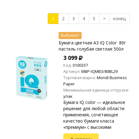
1
2
3
4
5
>
конец
Выбывает
Бумага цветная A3 IQ Color 80г
пастель голубая светлая 500л
3 099
Код:
0100337
Артикул:
MBP-IQMB3/80BL29
Торговая марка:
Mondi Business
Paper
Минимальная единица отгрузки:
упак
Бумага IQ color — идеальное
решение для любой области
применения, сочетающее
качество бумаги класса
«премиум» с высокими
эстетическими требованиями.