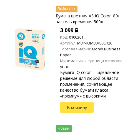
Выбывает
Бумага цветная A3 IQ Color 80г
пастель кремовая 500л
3 099
Код:
0100361
Артикул:
MBP-IQMB3/80CR20
Торговая марка:
Mondi Business
Paper
Минимальная единица отгрузки:
упак
Бумага IQ color — идеальное
решение для любой области
применения, сочетающее
качество бумаги класса
«премиум» с высокими
эстетическими требованиями.
В корзину
IQ color предлагает
впечатляющую однородность
тона и минимал...
Новый