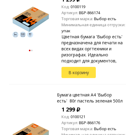
Код:
0100119
Артикул:
ВБР-866174
Торговая марка:
Выбор есть
Минимальная единица отгрузки:
упак
Цветная бумага 'Выбор есть'
предназначена для печати на
всех видах оргтехники и
ризографах. Идеально
подходит для документов,
презентаций, рекламных
В корзину
материалов, открыток.
Упакована в прозрачные
пакеты ...
Бумага цветная A4 'Выбор
есть' 80г пастель зеленая 500л
1 299
Код:
0100121
Артикул:
ВБР-866176
Торговая марка:
Выбор есть
Минимальная единица отгрузки: