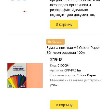
всех видах оргтехники и
ризографах. Идеально
подходит для документов,
презентаций, рекламных
В корзину
материалов, открыток.
Упакована в прозрачные
пакеты ...
Выбывает
Бумага цветная A4 Colour Paper
80г неон розовая 100л
219
Код:
0100094
Артикул:
CPP-FR01ш
Торговая марка:
Colour Paper
Минимальная единица отгрузки:
упак
В корзину