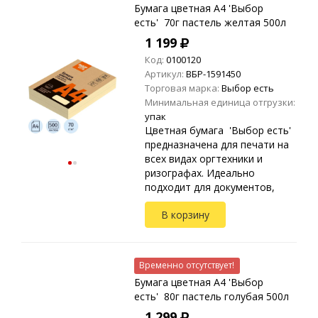
Бумага цветная A4 'Выбор
есть' 70г пастель желтая 500л
1 199
Код:
0100120
Артикул:
ВБР-1591450
Торговая марка:
Выбор есть
Минимальная единица отгрузки:
упак
Цветная бумага 'Выбор есть'
предназначена для печати на
всех видах оргтехники и
ризографах. Идеально
подходит для документов,
презентаций, рекламных
В корзину
материалов, открыток.
Упакована в прозрач...
Временно отсутствует!
Бумага цветная A4 'Выбор
есть' 80г пастель голубая 500л
1 299