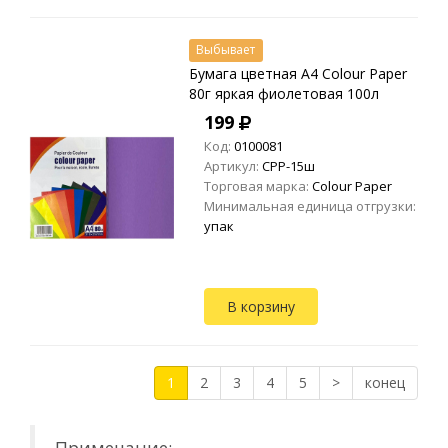
Выбывает
Бумага цветная A4 Colour Paper
80г яркая фиолетовая 100л
199
Код:
0100081
Артикул:
CPP-15ш
Торговая марка:
Colour Paper
Минимальная единица отгрузки:
упак
В корзину
1
2
3
4
5
>
конец