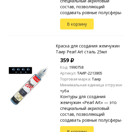
специальный акриловый
состав, позволяющий
создавать ровные полусферы-
жемчужины. Применяются на
В корзину
любых видах текстиля, стекле,
дереве, бумаге, металле,
пластике и ...
Краска для создания жемчужин
Таир Pearl Art сталь 25мл
359
Код:
1990758
Артикул:
ТАИР-2213805
Торговая марка:
Таир
Минимальная единица отгрузки:
туба
Контуры для создания
жемчужин «Pearl Art» — это
специальный акриловый
состав, позволяющий
создавать ровные полусферы-
жемчужины. Применяются на
В корзину
любых видах текстиля, стекле,