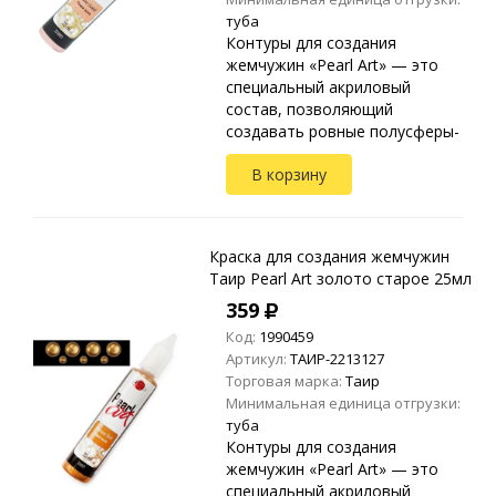
туба
Контуры для создания
жемчужин «Pearl Art» — это
специальный акриловый
состав, позволяющий
создавать ровные полусферы-
жемчужины. Применяются на
В корзину
любых видах текстиля, стекле,
дереве, бумаге, металле,
пластике и ...
Краска для создания жемчужин
Таир Pearl Art золото старое 25мл
359
Код:
1990459
Артикул:
ТАИР-2213127
Торговая марка:
Таир
Минимальная единица отгрузки:
туба
Контуры для создания
жемчужин «Pearl Art» — это
специальный акриловый