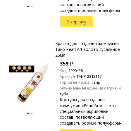
состав, позволяющий
создавать ровные полусферы-
жемчужины. Применяются на
В корзину
любых видах текстиля, стекле,
дереве, бумаге, металле,
пластике и ...
Краска для создания жемчужин
Таир Pearl Art золото сусальное
25мл
359
Код:
1990458
Артикул:
ТАИР-2213117
Торговая марка:
Таир
Минимальная единица отгрузки:
туба
Контуры для создания
жемчужин «Pearl Art» — это
специальный акриловый
состав, позволяющий
создавать ровные полусферы-
жемчужины. Применяются на