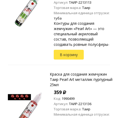
Артикул:
ТАИР-2213113
Торговая марка:
Таир
Минимальная единица отгрузки:
туба
Контуры для создания
жемчужин «Pearl Art» — это
специальный акриловый
состав, позволяющий
создавать ровные полусферы-
жемчужины. Применяются на
В корзину
любых видах текстиля, стекле,
дереве, бумаге, металле,
пластике и ...
Краска для создания жемчужин
Таир Pearl Art металлик пурпурный
25мл
359
Код:
1990499
Артикул:
ТАИР-2213136
Торговая марка:
Таир
Минимальная единица отгрузки: