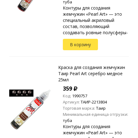
туба
Контуры для создания
жемчужин «Pearl Art» — это
специальный акриловый
состав, позволяющий
создавать ровные полусферы-
жемчужины. Применяются на
В корзину
любых видах текстиля, стекле,
дереве, бумаге, металле,
пластике и ...
Краска для создания жемчужин
Таир Pearl Art серебро медное
25мл
359
Код:
1990757
Артикул:
ТАИР-2213804
Торговая марка:
Таир
Минимальная единица отгрузки:
туба
Контуры для создания
жемчужин «Pearl Art» — это