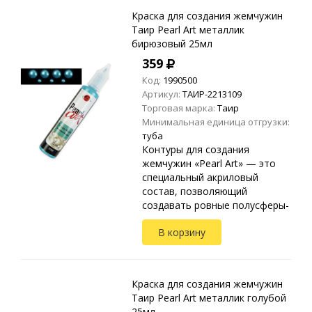
Краска для создания жемчужин
Таир Pearl Art металлик
бирюзовый 25мл
359
Код:
1990500
Артикул:
ТАИР-2213109
Торговая марка:
Таир
Минимальная единица отгрузки:
туба
Контуры для создания
жемчужин «Pearl Art» — это
специальный акриловый
состав, позволяющий
создавать ровные полусферы-
жемчужины. Применяются на
В корзину
любых видах текстиля, стекле,
дереве, бумаге, металле,
пластике и ...
Краска для создания жемчужин
Таир Pearl Art металлик голубой
25мл