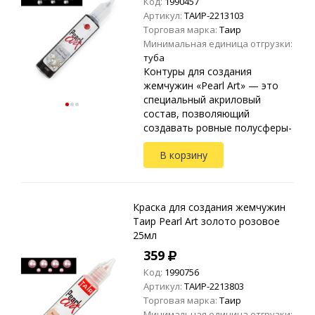
Код:
1990457
Артикул:
ТАИР-2213103
Торговая марка:
Таир
Минимальная единица отгрузки:
туба
Контуры для создания
жемчужин «Pearl Art» — это
специальный акриловый
состав, позволяющий
создавать ровные полусферы-
жемчужины. Применяются на
В корзину
любых видах текстиля, стекле,
дереве, бумаге, металле,
пластике и ...
Краска для создания жемчужин
Таир Pearl Art золото розовое
25мл
359
Код:
1990756
Артикул:
ТАИР-2213803
Торговая марка:
Таир
Минимальная единица отгрузки: