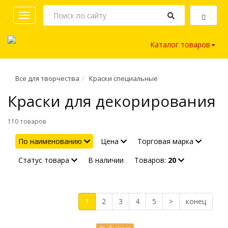
Toggle
navigation
Каталог товаров
Все для творчества
Краски специальные
Краски для декорирования
110 товаров
По наименованию
Цена
Торговая марка
Статус товара
В наличии
Товаров:
20
1
2
3
4
5
>
конец