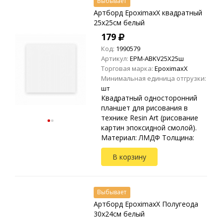
Выбывает
Артборд EpoximaxX квадратный
25х25см белый
179
Код:
1990579
Артикул:
EPM-ABKV25X25ш
Торговая марка:
EpoximaxX
Минимальная единица отгрузки:
шт
Квадратный односторонний
планшет для рисования в
технике Resin Art (рисование
картин эпоксидной смолой).
Материал: ЛМДФ Толщина:
3мм
В корзину
Выбывает
Артборд EpoximaxX Полугеода
30х24см белый