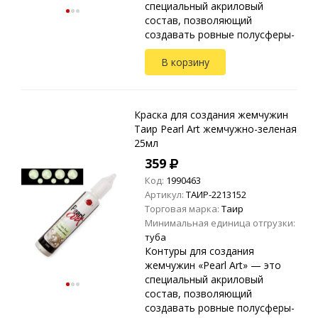
специальный акриловый
состав, позволяющий
создавать ровные полусферы-
жемчужины. Применяются на
В корзину
любых видах текстиля, стекле,
дереве, бумаге, металле,
пластике и ...
Краска для создания жемчужин
Таир Pearl Art жемчужно-зеленая
25мл
359
Код:
1990463
Артикул:
ТАИР-2213152
Торговая марка:
Таир
Минимальная единица отгрузки:
туба
Контуры для создания
жемчужин «Pearl Art» — это
специальный акриловый
состав, позволяющий
создавать ровные полусферы-