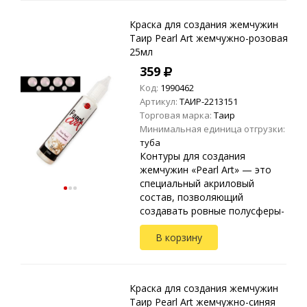
пластике и ...
Краска для создания жемчужин
Таир Pearl Art жемчужно-розовая
25мл
359
Код:
1990462
Артикул:
ТАИР-2213151
Торговая марка:
Таир
Минимальная единица отгрузки:
туба
Контуры для создания
жемчужин «Pearl Art» — это
специальный акриловый
состав, позволяющий
создавать ровные полусферы-
жемчужины. Применяются на
В корзину
любых видах текстиля, стекле,
дереве, бумаге, металле,
пластике и ...
Краска для создания жемчужин
Таир Pearl Art жемчужно-синяя