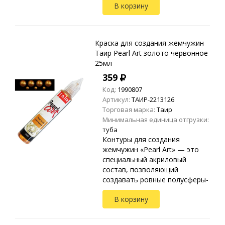
В корзину
любых видах текстиля, стекле,
дереве, бумаге, металле,
пластике и ...
Краска для создания жемчужин
Таир Pearl Art золото червонное
25мл
359
Код:
1990807
Артикул:
ТАИР-2213126
Торговая марка:
Таир
Минимальная единица отгрузки:
туба
Контуры для создания
жемчужин «Pearl Art» — это
специальный акриловый
состав, позволяющий
создавать ровные полусферы-
жемчужины. Применяются на
В корзину
любых видах текстиля, стекле,
дереве, бумаге, металле,
пластике и ...