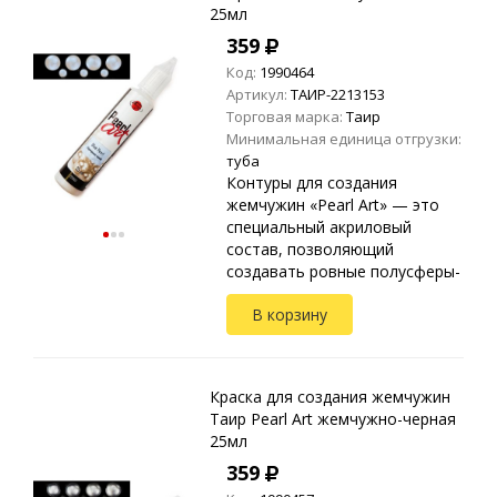
25мл
359
Код:
1990464
Артикул:
ТАИР-2213153
Торговая марка:
Таир
Минимальная единица отгрузки:
туба
Контуры для создания
жемчужин «Pearl Art» — это
специальный акриловый
состав, позволяющий
создавать ровные полусферы-
жемчужины. Применяются на
В корзину
любых видах текстиля, стекле,
дереве, бумаге, металле,
пластике и ...
Краска для создания жемчужин
Таир Pearl Art жемчужно-черная
25мл
359