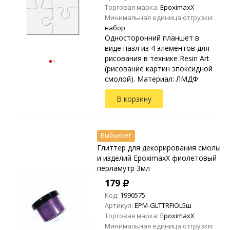
Торговая марка:
EpoximaxX
Минимальная единица отгрузки:
набор
Односторонний планшет в
виде пазл из 4 элементов для
рисования в технике Resin Art
(рисование картин эпоксидной
смолой). Материал: ЛМДФ
Толщина: 3мм
В корзину
Выбывает
Глиттер для декорирования смолы
и изделий EpoximaxX фиолетовый
перламутр 3мл
179
Код:
1990575
Артикул:
EPM-GLTTRFIOL5ш
Торговая марка:
EpoximaxX
Минимальная единица отгрузки: