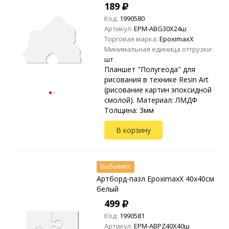
189
Код:
1990580
Артикул:
EPM-ABG30X24ш
Торговая марка:
EpoximaxX
Минимальная единица отгрузки:
шт
Планшет "Полугеода" для
рисования в технике Resin Art
(рисование картин эпоксидной
смолой). Материал: ЛМДФ
Толщина: 3мм
В корзину
Выбывает
Артборд-пазл EpoximaxX 40х40см
белый
499
Код:
1990581
Артикул:
EPM-ABPZ40X40ш