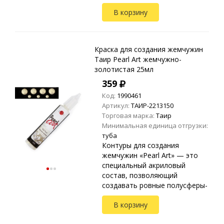
жемчужины. Применяются на
В корзину
любых видах текстиля, стекле,
дереве, бумаге, металле,
пластике и ...
Краска для создания жемчужин
Таир Pearl Art жемчужно-
золотистая 25мл
359
Код:
1990461
Артикул:
ТАИР-2213150
Торговая марка:
Таир
Минимальная единица отгрузки:
туба
Контуры для создания
жемчужин «Pearl Art» — это
специальный акриловый
состав, позволяющий
создавать ровные полусферы-
жемчужины. Применяются на
В корзину
любых видах текстиля, стекле,
дереве, бумаге, металле,