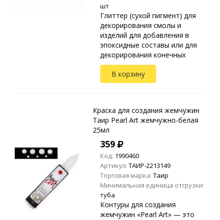
шт
Глиттер (сухой пигмент) для
декорирования смолы и
изделий для добавления в
эпоксидные составы или для
декорирования конечных
изделий. Благодаря большому
В корзину
размеру частиц имеет
большой отражающий эффект
и...
Краска для создания жемчужин
Таир Pearl Art жемчужно-белая
25мл
359
Код:
1990460
Артикул:
ТАИР-2213149
Торговая марка:
Таир
Минимальная единица отгрузки:
туба
Контуры для создания
жемчужин «Pearl Art» — это