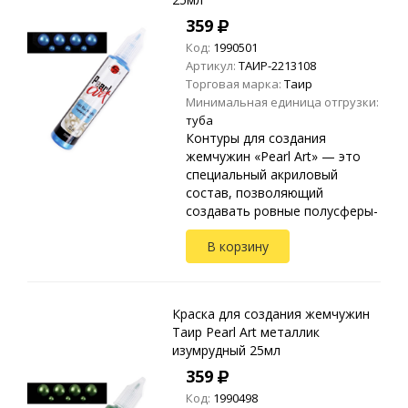
359
Код:
1990501
Артикул:
ТАИР-2213108
Торговая марка:
Таир
Минимальная единица отгрузки:
туба
Контуры для создания
жемчужин «Pearl Art» — это
специальный акриловый
состав, позволяющий
создавать ровные полусферы-
жемчужины. Применяются на
В корзину
любых видах текстиля, стекле,
дереве, бумаге, металле,
пластике и ...
Краска для создания жемчужин
Таир Pearl Art металлик
изумрудный 25мл
359
Код:
1990498