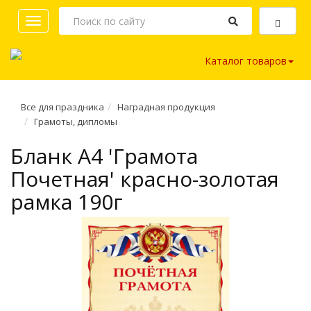
Toggle
navigation
Каталог товаров
Все для праздника
Наградная продукция
Грамоты, дипломы
Бланк A4 'Грамота
Почетная' красно-золотая
рамка 190г