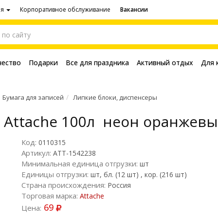
ия
Корпоративное обслуживание
Вакансии
чество
Подарки
Все для праздника
Активный отдых
Для 
Бумага для записей
Липкие блоки, диспенсеры
 Attache 100л неон оранжев
Код:
0110315
Артикул:
ATT-1542238
Минимальная единица отгрузки:
шт
Единицы отгрузки:
шт, бл. (12 шт) , кор. (216 шт)
Страна происхождения:
Россия
Торговая марка:
Attache
69
Цена: