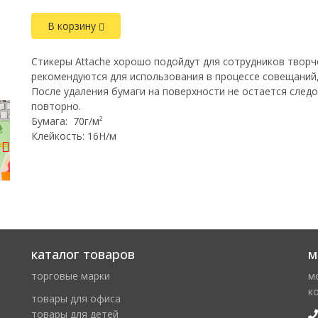
В корзину
Стикеры Attache хорошо подойдут для сотрудников творч
рекомендуются для использования в процессе совещаний,
После удаления бумаги на поверхности не остается следо
повторно.
Бумага: 70г/м²
Клейкость: 16Н/м
каталог товаров
м
торговые марки
м
к
товары для офиса
товары для детей