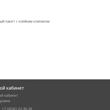
ый пакет с клейким клапаном
ой кабинет
ой кабинет
орзина
+7 (4242) 22-36-36