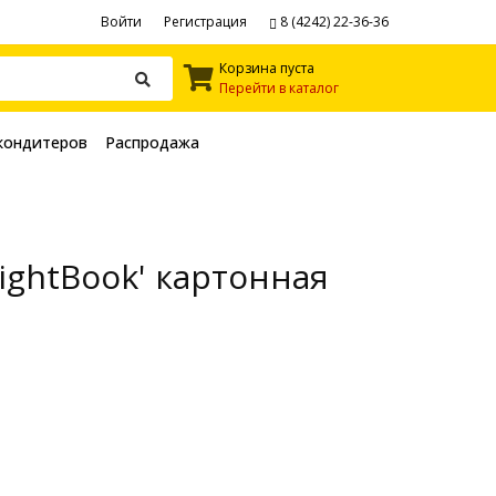
Войти
Регистрация
8 (4242) 22-36-36
Корзина пуста
Перейти в каталог
кондитеров
Распродажа
LightBook' картонная
я