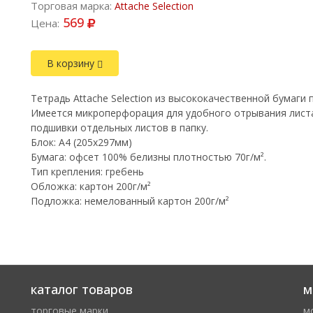
Торговая марка:
Attache Selection
569
Цена:
В корзину
Тетрадь Attache Selection из высококачественной бумаги
Имеется микроперфорация для удобного отрывания листа
подшивки отдельных листов в папку.
Блок: A4 (205х297мм)
Бумага: офсет 100% белизны плотностью 70г/м².
Тип крепления: гребень
Обложка: картон 200г/м²
Подложка: немелованный картон 200г/м²
каталог товаров
м
торговые марки
м