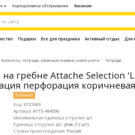
ия
Корпоративное обслуживание
Вакансии
чество
Подарки
Все для праздника
Активный отдых
Для 
Блокноты, тетради, записные книжки, книги учета
Тетради
 на гребне Attache Selection '
ация перфорация коричнева
Выбывает
Код:
0121063
Артикул:
ATTS-494590
Минимальная единица отгрузки:
шт
Единицы отгрузки:
шт, упак (12 шт)
Страна происхождения:
Россия