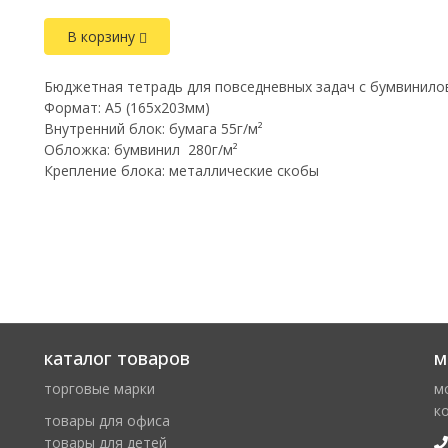
В корзину
Бюджетная тетрадь для повседневных задач с бумвинил
Формат: A5 (165х203мм)
Внутренний блок: бумага 55г/м²
Обложка: бумвинил 280г/м²
Крепление блока: металлические скобы
каталог товаров
м
торговые марки
м
к
товары для офиса
товары для детей