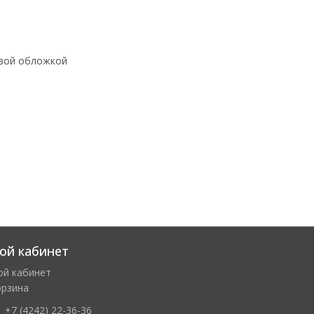
овой обложкой
ой кабинет
ой кабинет
орзина
+7 (4242) 22-36-36