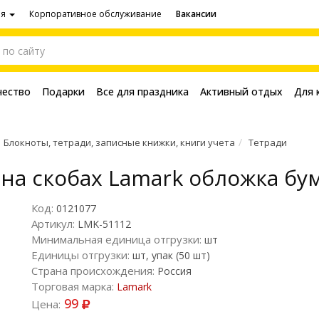
ия
Корпоративное обслуживание
Вакансии
чество
Подарки
Все для праздника
Активный отдых
Для 
Блокноты, тетради, записные книжки, книги учета
Тетради
 на скобах Lamark обложка б
Код:
0121077
Артикул:
LMK-51112
Минимальная единица отгрузки:
шт
Единицы отгрузки:
шт, упак (50 шт)
Страна происхождения:
Россия
Торговая марка:
Lamark
99
Цена: