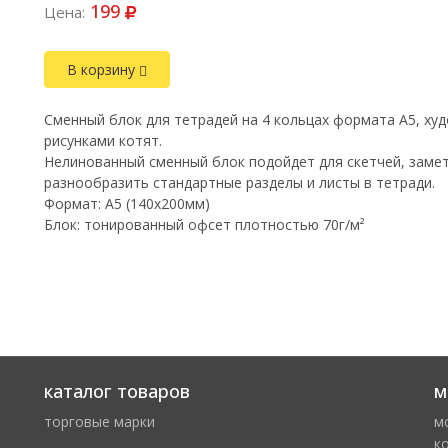
199
Цена:
В корзину
Сменный блок для тетрадей на 4 кольцах формата А5, х
рисунками котят.
Нелинованный сменный блок подойдет для скетчей, заме
разнообразить стандартные разделы и листы в тетради.
Формат: A5 (140х200мм)
Блок: тонированный офсет плотностью 70г/м²
каталог товаров
м
торговые марки
м
к