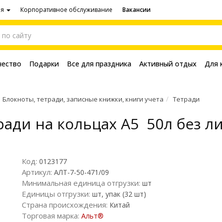
ия
Корпоративное обслуживание
Вакансии
чество
Подарки
Все для праздника
Активный отдых
Для 
Блокноты, тетради, записные книжки, книги учета
Тетради
ради на кольцах A5 50л без 
Код:
0123177
Артикул:
АЛТ-7-50-471/09
Минимальная единица отгрузки:
шт
Единицы отгрузки:
шт, упак (32 шт)
Страна происхождения:
Китай
Торговая марка:
Альт®