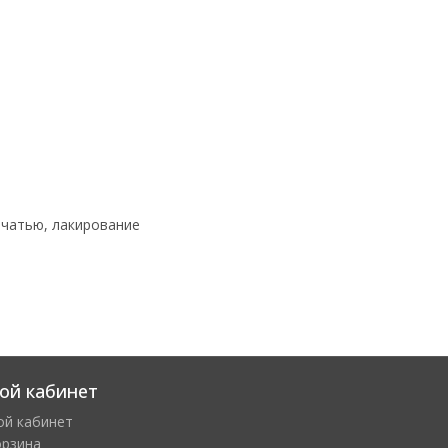
ечатью, лакирование
ой кабинет
ой кабинет
орзина