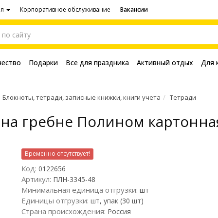
ия
Корпоративное обслуживание
Вакансии
чество
Подарки
Все для праздника
Активный отдых
Для 
Блокноты, тетради, записные книжки, книги учета
Тетради
 на гребне Полином картонная
Временно отсутствует!
Код:
0122656
Артикул:
ПЛН-3345-48
Минимальная единица отгрузки:
шт
Единицы отгрузки:
шт, упак (30 шт)
Страна происхождения:
Россия