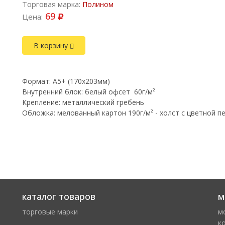
Торговая марка:
Полином
69
Цена:
В корзину
Формат: A5+ (170х203мм)
Внутренний блок: белый офсет 60г/м²
Крепление: металлический гребень
Обложка: мелованный картон 190г/м² - холст с цветной п
каталог товаров
м
торговые марки
м
к