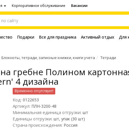
ия
Корпоративное обслуживание
Вакансии
чество
Подарки
Все для праздника
Активный отдых
Для 
Блокноты, тетради, записные книжки, книги учета
Тетради
а на гребне Полином картонна
tern' 4 дизайна
Временно отсутствует!
Код:
0122653
Артикул:
ПЛН-3200-48
Минимальная единица отгрузки:
шт
Единицы отгрузки:
шт, упак (30 шт)
Страна происхождения:
Россия