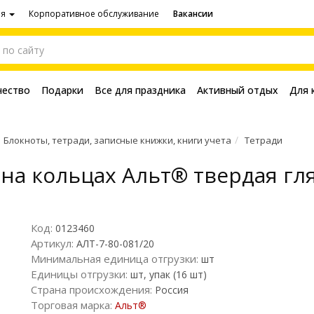
ия
Корпоративное обслуживание
Вакансии
чество
Подарки
Все для праздника
Активный отдых
Для 
Блокноты, тетради, записные книжки, книги учета
Тетради
 на кольцах Альт® твердая гл
Код:
0123460
Артикул:
АЛТ-7-80-081/20
Минимальная единица отгрузки:
шт
Единицы отгрузки:
шт, упак (16 шт)
Страна происхождения:
Россия
Торговая марка:
Альт®