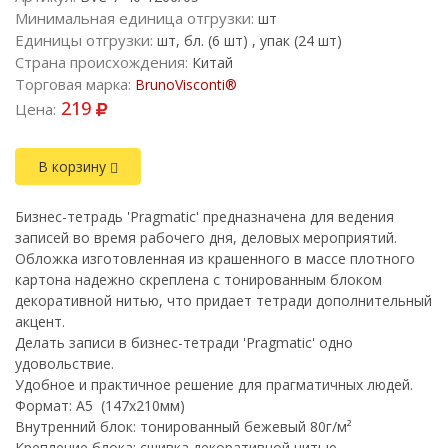
Минимальная единица отгрузки:
шт
Единицы отгрузки:
шт, бл. (6 шт) , упак (24 шт)
Страна происхождения:
Китай
Торговая марка:
BrunoVisconti®
219
Цена:
В корзину
Бизнес-тетрадь 'Pragmatic' предназначена для ведения
записей во время рабочего дня, деловых мероприятий.
Обложка изготовленная из крашенного в массе плотного
картона надежно скреплена с тонированным блоком
декоративной нитью, что придает тетради дополнительный
акцент.
Делать записи в бизнес-тетради 'Pragmatic' одно
удовольствие.
Удобное и практичное решение для прагматичных людей.
Формат: A5 (147х210мм)
Внутренний блок: тонированный бежевый 80г/м²
Крепление блока: сшивка декоративной нитью