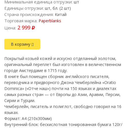
Минимальная единица отгрузки:
шт
Единицы отгрузки:
шт, бл. (2 шт)
Страна происхождения:
Китай
Торговая марка:
Paperblanks
2 999
Цена:
В корзину
Покрытый козьей кожей и искусно отделанный золотом,
оригинальный переплет был изготовлен в величественном
городе Амстердаме в 1715 году.
В книге был помещен сборник английского писателя,
переводчика и придворного Джона Чемберлейна «Oratio
Dominica» («Отче наш») почти на 150 языках и диалектах
самых разных стран — от Европы до Азии, Аравии, Персии,
Сирии и Турции.
Чемберлейн, писатель и полиглот, свободно говорил на 16
языках.
Формат: A4 (210х300мм)
Внутренний блок: бескислотная тонированная бумага 120г/