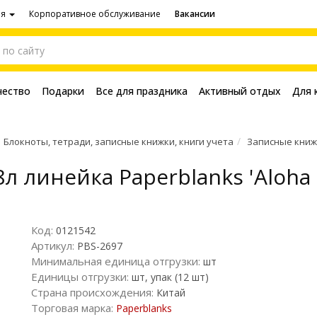
ия
Корпоративное обслуживание
Вакансии
чество
Подарки
Все для праздника
Активный отдых
Для 
Блокноты, тетради, записные книжки, книги учета
Записные книж
 линейка Paperblanks 'Aloha L
Код:
0121542
Артикул:
PBS-2697
Минимальная единица отгрузки:
шт
Единицы отгрузки:
шт, упак (12 шт)
Страна происхождения:
Китай
Торговая марка:
Paperblanks