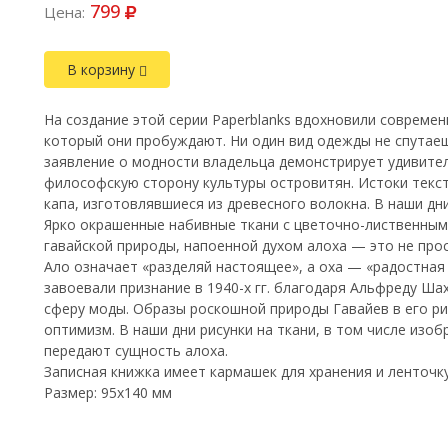
799
Цена:
В корзину
На создание этой серии Paperblanks вдохновили современ
который они пробуждают. Ни один вид одежды не спутаеш
заявление о модности владельца демонстрирует удивител
философскую сторону культуры островитян. Истоки текст
капа, изготовлявшиеся из древесного волокна. В наши дн
Ярко окрашенные набивные ткани с цветочно-лиственны
гавайской природы, напоенной духом алоха — это не про
Ало означает «разделяй настоящее», а оха — «радостная
завоевали признание в 1940-х гг. благодаря Альфреду Ша
сферу моды. Образы роскошной природы Гавайев в его р
оптимизм. В наши дни рисунки на ткани, в том числе изо
передают сущность алоха.
Записная книжка имеет кармашек для хранения и ленточку
Размер: 95х140 мм