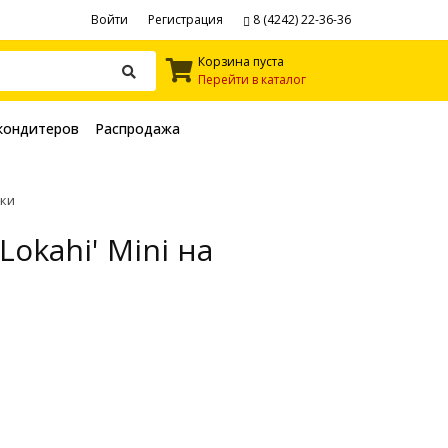
Войти
Регистрация
8 (4242) 22-36-36
Корзина пуста
Перейти в каталог
кондитеров
Распродажа
ки
okahi' Mini на