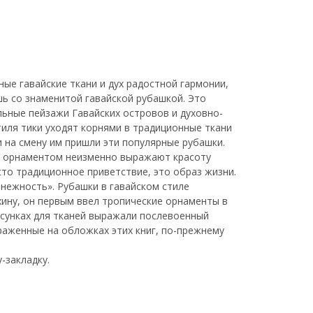
ные гавайские ткани и дух радостной гармонии,
ь со знаменитой гавайской рубашкой. Это
ьные пейзажи Гавайских островов и духовно-
иля тики уходят корнями в традиционные ткани
и на смену им пришли эти популярные рубашки.
м орнаментом неизменно выражают красоту
сто традиционное приветствие, это образ жизни.
 нежность». Рубашки в гавайском стиле
хину, он первым ввел тропические орнаменты в
исунках для тканей выражали послевоенный
браженные на обложках этих книг, по-прежнему
-закладку.