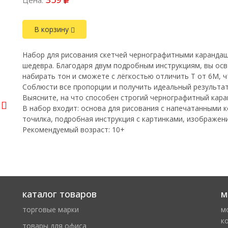
Цена:
В корзину
Набор для рисования скетчей чернографитными карандаша
шедевра. Благодаря двум подробным инструкциям, вы ос
набирать тон и сможете с лёгкостью отличить Т от 6М, 
Соблюсти все пропорции и получить идеальный результа
Выясните, на что способен строгий чернографитный кара
В набор входит: основа для рисования с напечатанными 
точилка, подробная инструкция с картинками, изображени
Рекомендуемый возраст: 10+
каталог товаров
м
торговые марки
м
к
товары для офиса