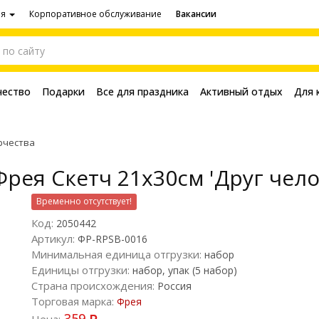
ия
Корпоративное обслуживание
Вакансии
чество
Подарки
Все для праздника
Активный отдых
Для 
рчества
рея Скетч 21х30см 'Друг чело
Временно отсутствует!
Код:
2050442
Артикул:
ФР-RPSB-0016
Минимальная единица отгрузки:
набор
Единицы отгрузки:
набор, упак (5 набор)
Страна происхождения:
Россия
Торговая марка:
Фрея
359