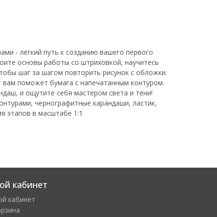
ми - лёгкий путь к созданию вашего первого
воите основы работы со штриховкой, научитесь
чтобы шаг за шагом повторить рисунок с обложки.
т вам поможет бумага с напечатанным контуром.
ндаш, и ощутите себя мастером света и тени!
контурами, чернографитные карандаши, ластик,
я этапов в масштабе 1:1
ой кабинет
ой кабинет
орзина