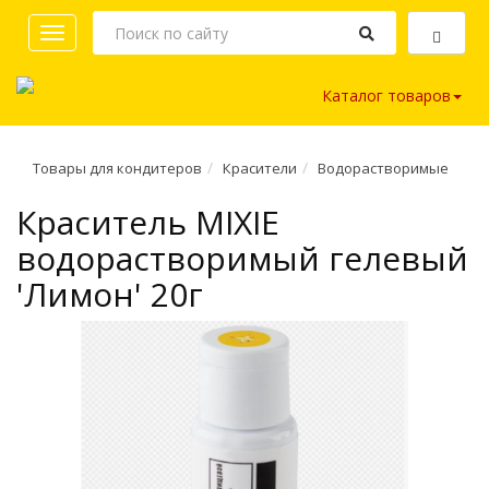
Toggle
navigation
Каталог товаров
Товары для кондитеров
Красители
Водорастворимые
Краситель MIXIE
водорастворимый гелевый
'Лимон' 20г