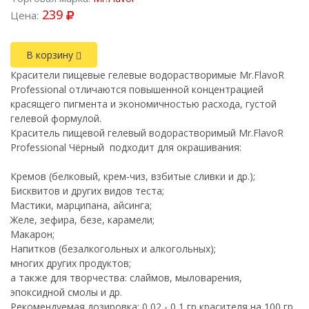
239
Цена:
В корзину
Красители пищевые гелевые водорастворимые Mr.FlavoR
Professional отличаются повышенной концентрацией
красящего пигмента и экономичностью расхода, густой
гелевой формулой.
Краситель пищевой гелевый водорастворимый Mr.FlavoR
Professional Чёрный подходит для окрашивания:
Кремов (белковый, крем-чиз, взбитые сливки и др.);
Бисквитов и других видов теста;
Мастики, марципана, айсинга;
Желе, зефира, безе, карамели;
Макарон;
Напитков (безалкогольных и алкогольных);
многих других продуктов;
а также для творчества: слаймов, мыловарения,
эпоксидной смолы и др.
Рекомендуемая дозировка: 0,02 - 0,1 гр красителя на 100 гр