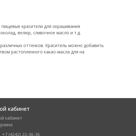
пищевые красители для окрашивания
колад, велюр, сливочное масло и т.д.
 различных оттенков. Краситель можно добавить
ством растопленного какао-масла для на
ой кабинет
ой кабинет
орзина
+7 (4242) 22-36-36