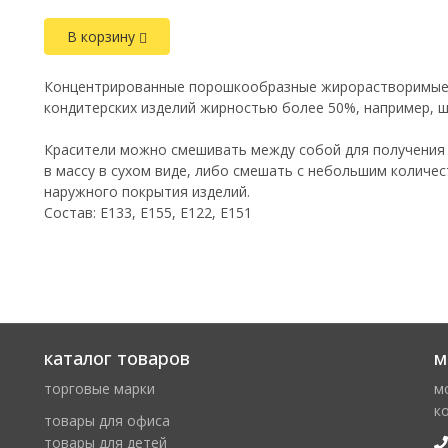
В корзину
Концентрированные порошкообразные жирорастворимые 
кондитерских изделий жирностью более 50%, например, шо
Красители можно смешивать между собой для получения
в массу в сухом виде, либо смешать с небольшим количе
наружного покрытия изделий.
Состав: E133, E155, E122, E151
каталог товаров
м
торговые марки
м
к
товары для офиса
товары для детей