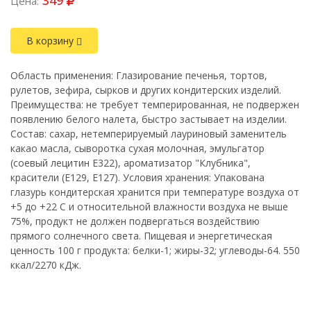
349
Цена:
В корзину
Область применения: Глазирование печенья, тортов,
рулетов, зефира, сырков и других кондитерских изделий.
Преимущества: не требует темперированная, не подвержен
появлению белого налета, быстро застывает на изделии.
Состав: сахар, нетемперируемый лауриновый заменитель
какао масла, сыворотка сухая молочная, эмульгатор
(соевый лецитин Е322), ароматизатор "Клубника",
красители (Е129, Е127). Условия хранения: Упакована
глазурь кондитерская хранится при температуре воздуха от
+5 до +22 С и относительной влажности воздуха не выше
75%, продукт не должен подвергаться воздействию
прямого солнечного света. Пищевая и энергетическая
ценность 100 г продукта: белки-1; жиры-32; углеводы-64. 550
ккал/2270 кДж.