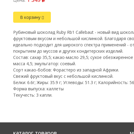
Цена:
В корзину
Рубиновый шоколад Ruby Rb1 Callebaut - новый вид шоко
фруктовым вкусом и небольшой кислинкой. Благодаря сво
идеально подходит для широкого спектра применений - о
покрытием до муссов и других кондитерских изделий.
Состав: сахар 35,5; какао-масло 29,5; сухое обезжиренное
масса 4,5; эмульгатор: соевый.
Сорт какао-бобов: Форастеро из западной Африки.
Свежий фруктовый вкус с небольшой кислинкой.
Белки: 6.6г; Жиры: 35.9 г; Углеводы: 51.3 г; Калорийность: 5
Форма выпуска: каллеты
Текучесть: 3 капли.
каталог товаров
м