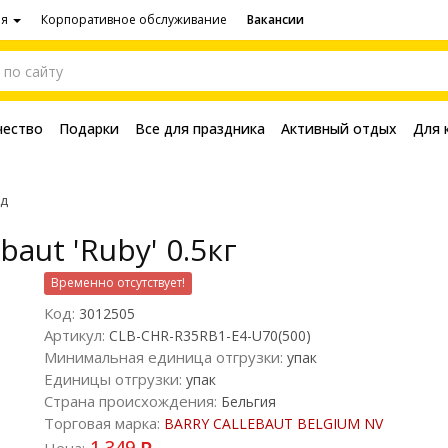
ия
Корпоративное обслуживание
Вакансии
чество
Подарки
Все для праздника
Активный отдых
Для 
д
aut 'Ruby' 0.5кг
Временно отсутствует!
Код:
3012505
Артикул:
CLB-CHR-R35RB1-E4-U70(500)
Минимальная единица отгрузки:
упак
Единицы отгрузки:
упак
Страна происхождения:
Бельгия
Торговая марка:
BARRY CALLEBAUT BELGIUM NV
1 349