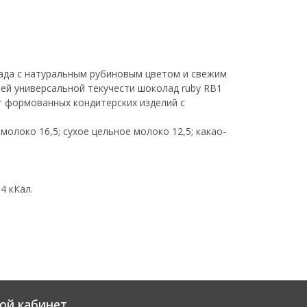
лада с натуральным рубиновым цветом и свежим
ей универсальной текучести шоколад ruby RB1
т формованных кондитерских изделий с
 молоко 16,5; сухое цельное молоко 12,5; какао-
64 кКал.
ой кабинет