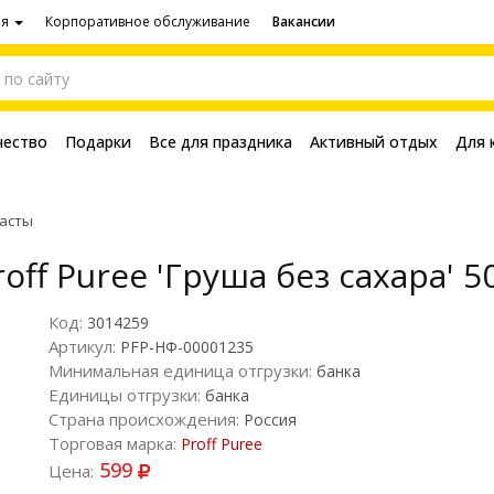
ия
Корпоративное обслуживание
Вакансии
чество
Подарки
Все для праздника
Активный отдых
Для 
пасты
f Puree 'Груша без сахара' 5
Код:
3014259
Артикул:
PFP-НФ-00001235
Минимальная единица отгрузки:
банка
Единицы отгрузки:
банка
Страна происхождения:
Россия
Торговая марка:
Proff Puree
599
Цена: