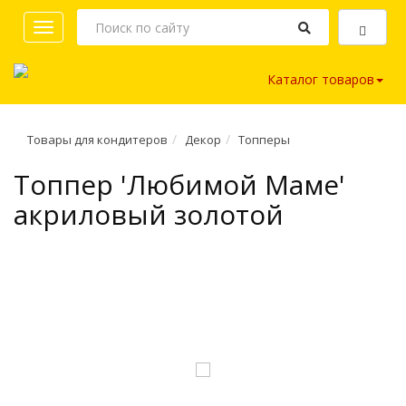
Toggle
navigation
Каталог товаров
Товары для кондитеров
Декор
Топперы
Топпер 'Любимой Маме'
акриловый золотой