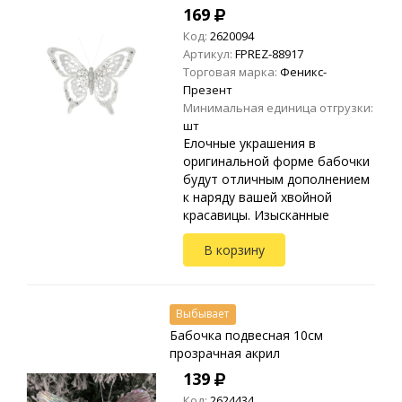
169
Код:
2620094
Артикул:
FPREZ-88917
Торговая марка:
Феникс-
Презент
Минимальная единица отгрузки:
шт
Елочные украшения в
оригинальной форме бабочки
будут отличным дополнением
к наряду вашей хвойной
красавицы. Изысканные
крылышки, мастерски
В корзину
выполненный дизайн не
оставит без внимания
игрушку. Каждая бабочка иде...
Выбывает
Бабочка подвесная 10см
прозрачная акрил
139
Код:
2624434