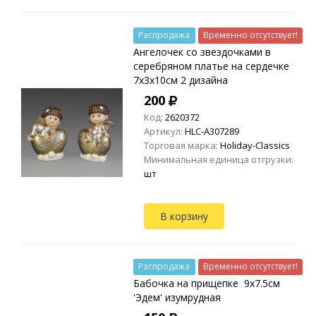
Распродажа
Временно отсутствует!
Ангелочек со звездочками в
серебряном платье на сердечке
7х3х10см 2 дизайна
200
Код:
2620372
Артикул:
HLC-A307289
Торговая марка:
Holiday-Classics
Минимальная единица отгрузки:
шт
В корзину
Распродажа
Временно отсутствует!
Бабочка на прищепке 9х7.5см
'Эдем' изумрудная