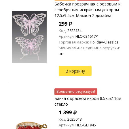
Бабочка прозрачная с розовым и
серебряным искристым декором
12.5х9.5см Махаон 2 дизайна
299
Код:
2622134
Артикул:
HLC-CE1617P
Торговая марка:
Holiday-Classics
Минимальная единица отгрузки:
шт
В корзину
Временно отсутствует!
Банка с красной икрой 8.5х5х11см
стекло
1 399
Код:
2625048
Артикул:
HLC-GLT945