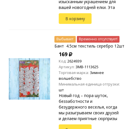
изысканным украшением для
вашей новогодней елки. Эта
игрушка символизирует
В корзину
богатство и изобилие, а
также станет оригинальным
акцентом в...
Выбывает
Временно отсутствует!
Бант 4.5см текстиль серебро 12шт
169
Код:
2624939
Артикул:
ЗМВ-1113625
Торговая марка:
Зимнее
волшебство
Минимальная единица отгрузки:
шт
Новый год – пора шуток,
беззаботности и
безудержного веселья, когда
мы разыгрываем своих друзей
и делаем приятные сюрпризы
близким. В это время стало