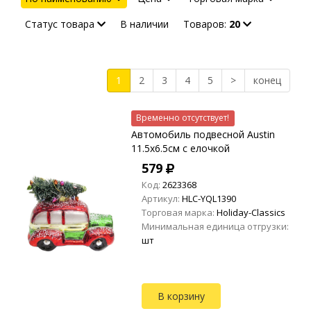
Статус товара
В наличии
Товаров:
20
1
2
3
4
5
>
конец
Временно отсутствует!
Автомобиль подвесной Austin
11.5х6.5см с елочкой
579
Код:
2623368
Артикул:
HLC-YQL1390
Торговая марка:
Holiday-Classics
Минимальная единица отгрузки:
шт
В корзину