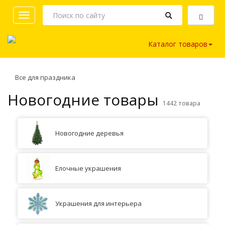
Toggle
navigation
Каталог товаров
Все для праздника
Новогодние товары
1442 товара
Новогодние деревья
Елочные украшения
Украшения для интерьера