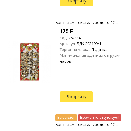
В корзину
традицией надевать на
головы колпаки с помпоном и
отправлят...
Бант 5см текстиль золото 12шт
179
Код:
2623341
Артикул:
ЛДК-203199/1
Торговая марка:
Льдинка
Минимальная единица отгрузки:
набор
В корзину
Выбывает
Временно отсутствует!
Бант 5см текстиль золото 12шт