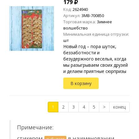
179
Код:
2624940
Артикул:
ЗМВ-700850
Торговая марка:
Зимнее
волшебство
Минимальная единица отгрузки:
шт
Новый год – пора шуток,
беззаботности и
безудержного веселья, когда
мы разыгрываем своих друзей
и делаем приятные сюрпризы
близким. В это время стало
В корзину
традицией надевать на
головы колпаки с помпоном и
отправлят...
1
2
3
4
5
>
конец
Примечание:
стикером
в наименовании