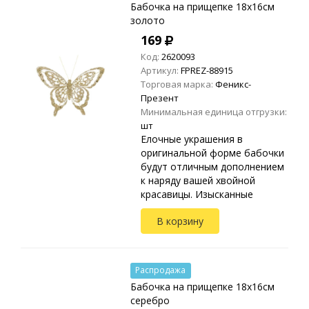
Бабочка на прищепке 18х16см
золото
169
Код:
2620093
Артикул:
FPREZ-88915
Торговая марка:
Феникс-
Презент
Минимальная единица отгрузки:
шт
Елочные украшения в
оригинальной форме бабочки
будут отличным дополнением
к наряду вашей хвойной
красавицы. Изысканные
крылышки, мастерски
В корзину
выполненный дизайн не
оставит без внимания
игрушку. Каждая бабочка иде...
Распродажа
Бабочка на прищепке 18х16см
серебро