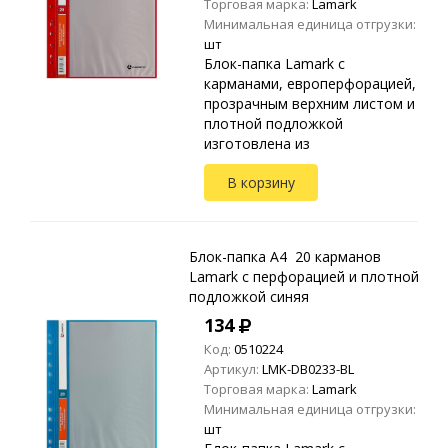
Торговая марка:
Lamark
Минимальная единица отгрузки:
шт
Блок-папка Lamark с
карманами, европерфорацией,
прозрачным верхним листом и
плотной подложкой
изготовлена из
высококачественного
В корзину
полипропилена.
Предназначена для хранения и
транспортировки
неперфорированных до...
Блок-папка A4 20 карманов
Lamark с перфорацией и плотной
подложкой синяя
134
Код:
0510224
Артикул:
LMK-DB0233-BL
Торговая марка:
Lamark
Минимальная единица отгрузки:
шт