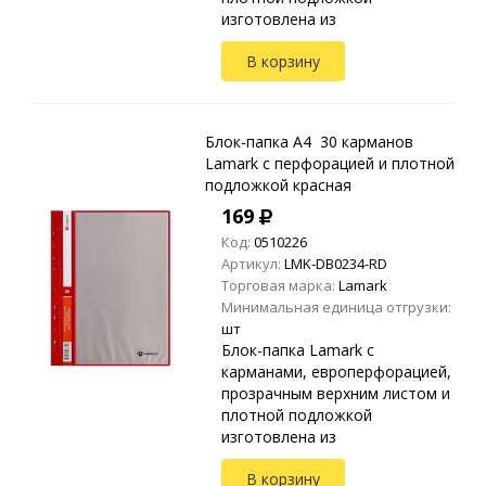
изготовлена из
высококачественного
В корзину
полипропилена.
Предназначена для хранения и
транспортировки
неперфорированных до...
Блок-папка A4 30 карманов
Lamark с перфорацией и плотной
подложкой красная
169
Код:
0510226
Артикул:
LMK-DB0234-RD
Торговая марка:
Lamark
Минимальная единица отгрузки:
шт
Блок-папка Lamark с
карманами, европерфорацией,
прозрачным верхним листом и
плотной подложкой
изготовлена из
высококачественного
В корзину
полипропилена.