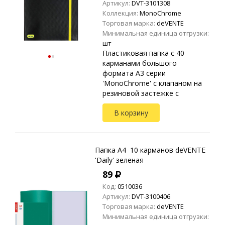
Артикул:
DVT-3101308
Коллекция:
MonoChrome
Торговая марка:
deVENTE
Минимальная единица отгрузки:
шт
Пластиковая папка с 40
карманами большого
формата A3 серии
'MonoChrome' с клапаном на
резиновой застежке с
рельефной фактурной
В корзину
поверхностью Формат: A3
(320х435х25мм) Материал:
пластик 0.50мм. Т...
Папка A4 10 карманов deVENTE
'Daily' зеленая
89
Код:
0510036
Артикул:
DVT-3100406
Торговая марка:
deVENTE
Минимальная единица отгрузки: