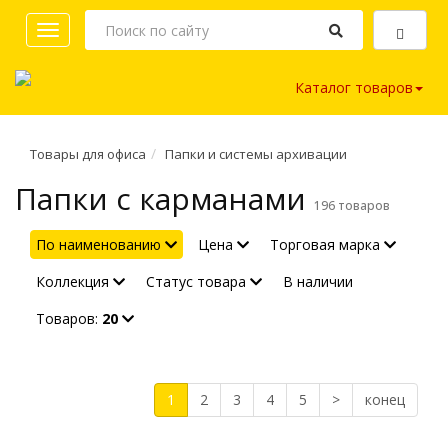
Toggle
navigation
Каталог товаров
Товары для офиса
Папки и системы архивации
Папки с карманами
196 товаров
По наименованию
Цена
Торговая марка
Коллекция
Статус товара
В наличии
Товаров:
20
1
2
3
4
5
>
конец