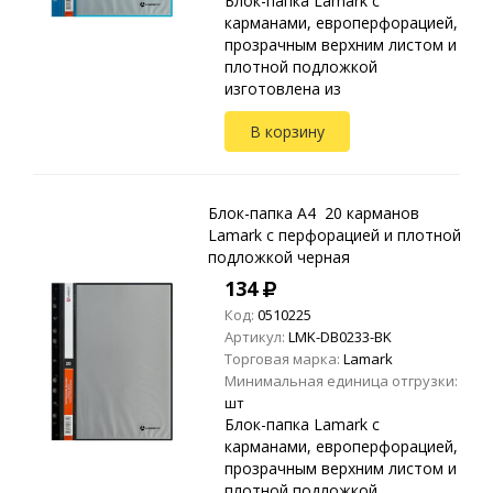
Блок-папка Lamark с
карманами, европерфорацией,
прозрачным верхним листом и
плотной подложкой
изготовлена из
высококачественного
В корзину
полипропилена.
Предназначена для хранения и
транспортировки
неперфорированных до...
Блок-папка A4 20 карманов
Lamark с перфорацией и плотной
подложкой черная
134
Код:
0510225
Артикул:
LMK-DB0233-BK
Торговая марка:
Lamark
Минимальная единица отгрузки:
шт
Блок-папка Lamark с
карманами, европерфорацией,
прозрачным верхним листом и
плотной подложкой