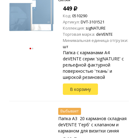
449
Код:
0510290
Артикул:
DVT-3101521
Коллекция:
sigNATURE
Торговая марка:
deVENTE
Минимальная единица отгрузки:
шт
Папка с карманами A4
deVENTE серии 'sigNATURE' с
рельефной фактурной
поверхностью 'ткань' и
широкой резиновой
застежкой. Дополнительный
В корзину
внутренний карман для
отдельных листов. Материал:
полипро...
Выбывает
Папка A3 20 карманов складная
deVENTE 'Герб' с клапаном и
карманом для визитки синяя