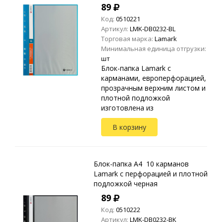
89
Код:
0510221
Артикул:
LMK-DB0232-BL
Торговая марка:
Lamark
Минимальная единица отгрузки:
шт
Блок-папка Lamark с
карманами, европерфорацией,
прозрачным верхним листом и
плотной подложкой
изготовлена из
высококачественного
В корзину
полипропилена.
Предназначена для хранения и
транспортировки
неперфорированных до...
Блок-папка A4 10 карманов
Lamark с перфорацией и плотной
подложкой черная
89
Код:
0510222
Артикул:
LMK-DB0232-BK