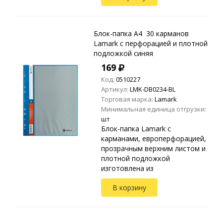
Предназначена для хранения и
транспортировки
неперфорированных до...
Блок-папка A4 30 карманов
Lamark с перфорацией и плотной
подложкой синяя
169
Код:
0510227
Артикул:
LMK-DB0234-BL
Торговая марка:
Lamark
Минимальная единица отгрузки:
шт
Блок-папка Lamark с
карманами, европерфорацией,
прозрачным верхним листом и
плотной подложкой
изготовлена из
высококачественного
В корзину
полипропилена.
Предназначена для хранения и
транспортировки
неперфорированных до...