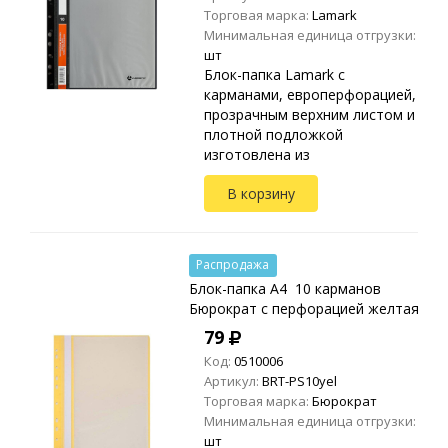
Торговая марка:
Lamark
Минимальная единица отгрузки:
шт
Блок-папка Lamark с
карманами, европерфорацией,
прозрачным верхним листом и
плотной подложкой
изготовлена из
высококачественного
В корзину
полипропилена.
Предназначена для хранения и
транспортировки
неперфорированных до...
Распродажа
Блок-папка A4 10 карманов
Бюрократ с перфорацией желтая
79
Код:
0510006
Артикул:
BRT-PS10yel
Торговая марка:
Бюрократ
Минимальная единица отгрузки:
шт