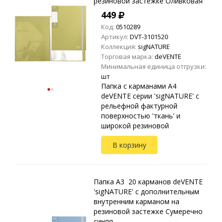
резиновой застежке Оливковая
449
Код:
0510289
Артикул:
DVT-3101520
Коллекция:
sigNATURE
Торговая марка:
deVENTE
Минимальная единица отгрузки:
шт
Папка с карманами A4
deVENTE серии 'sigNATURE' с
рельефной фактурной
поверхностью 'ткань' и
широкой резиновой
застежкой. Дополнительный
В корзину
внутренний карман для
отдельных листов. Материал:
полипро...
Папка A3 20 карманов deVENTE
'sigNATURE' с дополнительным
внутренним карманом на
резиновой застежке Сумеречно
синяя