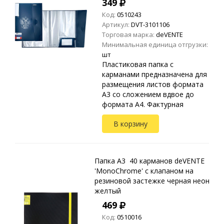
349
Код:
0510243
Артикул:
DVT-3101106
Торговая марка:
deVENTE
Минимальная единица отгрузки:
шт
Пластиковая папка с
карманами предназначена для
размещения листов формата
A3 со сложением вдвое до
формата A4. Фактурная
поверхности "песок" с
В корзину
выборочным лакированием
Закрывается клапаном.
Внутренний...
Папка A3 40 карманов deVENTE
'MonoChrome' с клапаном на
резиновой застежке черная неон
желтый
469
Код:
0510016