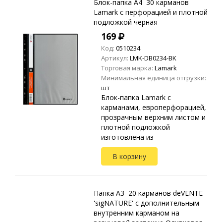
Блок-папка A4 30 карманов
Lamark с перфорацией и плотной
подложкой черная
169
Код:
0510234
Артикул:
LMK-DB0234-BK
Торговая марка:
Lamark
Минимальная единица отгрузки:
шт
Блок-папка Lamark с
карманами, европерфорацией,
прозрачным верхним листом и
плотной подложкой
изготовлена из
высококачественного
В корзину
полипропилена.
Предназначена для хранения и
транспортировки
неперфорированных до...
Папка A3 20 карманов deVENTE
'sigNATURE' с дополнительным
внутренним карманом на