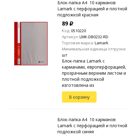
Блок-папка A4 10 карманов
Lamark с перфорацией и плотной
подложкой красная
89
Код:
0510220
Артикул:
LMK-DB0232-RD
Торговая марка:
Lamark
Минимальная единица отгрузки:
шт
Блок-папка Lamark с
карманами, европерфорацией,
прозрачным верхним листом и
плотной подложкой
изготовлена из
высококачественного
В корзину
полипропилена.
Предназначена для хранения и
транспортировки
неперфорированных до...
Блок-папка A4 10 карманов
Lamark с перфорацией и плотной
подложкой синяя