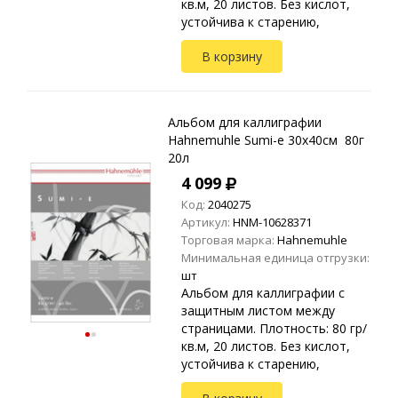
кв.м, 20 листов. Без кислот,
устойчива к старению,
натуральный белый цвет.
В корзину
Также применяется для
техник: карандаш, чернила,
тушь, сух...
Альбом для каллиграфии
Hahnemuhle Sumi-e 30х40см 80г
20л
4 099
Код:
2040275
Артикул:
HNM-10628371
Торговая марка:
Hahnemuhle
Минимальная единица отгрузки:
шт
Альбом для каллиграфии с
защитным листом между
страницами. Плотность: 80 гр/
кв.м, 20 листов. Без кислот,
устойчива к старению,
натуральный белый цвет.