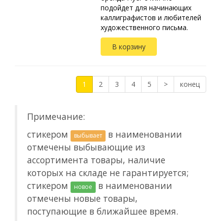
подойдет для начинающих
каллиграфистов и любителей
художественного письма.
Подходит для леттеринга,
В корзину
скетчинга и создания
орнаментов тушью и
чернилами. Для идеально...
1
2
3
4
5
>
конец
Примечание:
стикером
в наименовании
выбывает
отмечены выбывающие из
ассортимента товары, наличие
которых на складе не гарантируется;
стикером
в наименовании
новое
отмечены новые товары,
поступающие в ближайшее время.