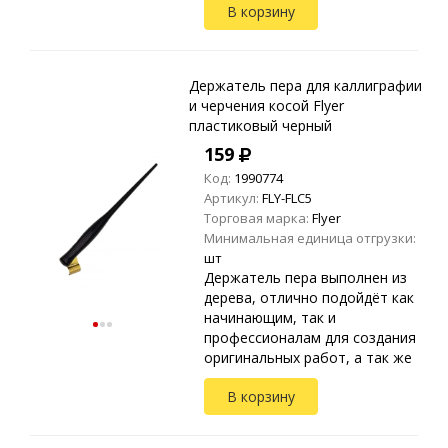
В корзину
скетчинга и создания
орнаментов тушью и
чернилами. Для идеально...
Держатель пера для каллиграфии
и черчения косой Flyer
пластиковый черный
159
Код:
1990774
Артикул:
FLY-FLC5
Торговая марка:
Flyer
Минимальная единица отгрузки:
шт
Держатель пера выполнен из
дерева, отлично подойдёт как
начинающим, так и
профессионалам для создания
оригинальных работ, а так же
оттачивания различных
В корзину
техник и навыков
каллиграфии. Подходит для
леттеринга, с...