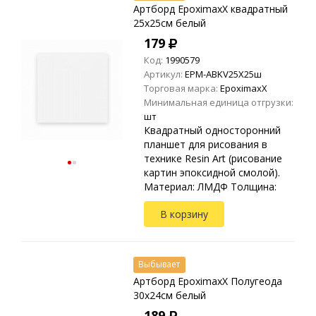
Артборд EpoximaxX квадратный
25х25см белый
179
Код:
1990579
Артикул:
EPM-ABKV25X25ш
Торговая марка:
EpoximaxX
Минимальная единица отгрузки:
шт
Квадратный односторонний
планшет для рисования в
технике Resin Art (рисование
картин эпоксидной смолой).
Материал: ЛМДФ Толщина:
3мм
В корзину
Выбывает
Артборд EpoximaxX Полугеода
30х24см белый
189