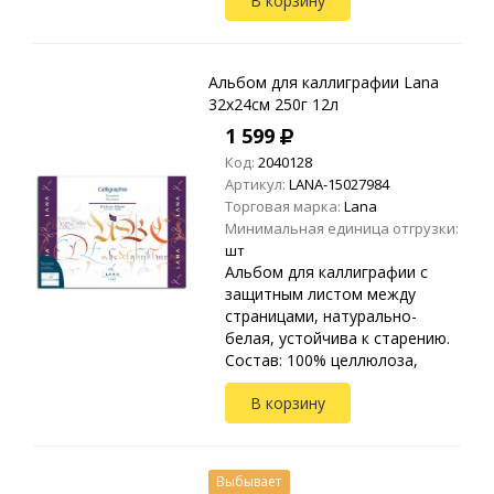
В корзину
Также применяется для
техник: карандаш, чернила,
тушь, сух...
Альбом для каллиграфии Lana
32х24см 250г 12л
1 599
Код:
2040128
Артикул:
LANA-15027984
Торговая марка:
Lana
Минимальная единица отгрузки:
шт
Альбом для каллиграфии с
защитным листом между
страницами, натурально-
белая, устойчива к старению.
Состав: 100% целлюлоза,
плотность 250 г/м².
В корзину
Применяется для техник:
карандаш, чернила, тушь,
сухая пастель...
Выбывает