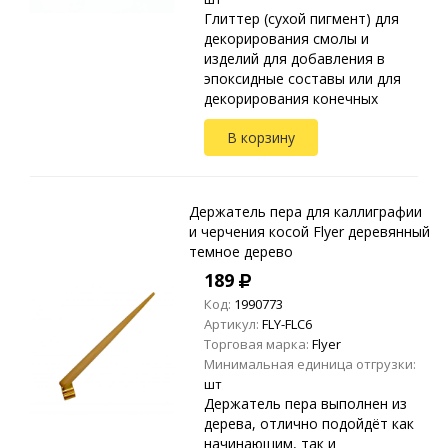
Глиттер (сухой пигмент) для
декорирования смолы и
изделий для добавления в
эпоксидные составы или для
декорирования конечных
изделий. Благодаря большому
В корзину
размеру частиц имеет
большой отражающий эффект
и...
Держатель пера для каллиграфии
и черчения косой Flyer деревянный
темное дерево
189
Код:
1990773
Артикул:
FLY-FLC6
Торговая марка:
Flyer
Минимальная единица отгрузки:
шт
Держатель пера выполнен из
дерева, отлично подойдёт как
начинающим, так и