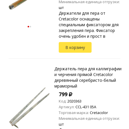
Минимальная единица отгрузки:
шт
Держатели для пера от
Cretacolor оснащены
специальным фиксатором для
закрепления пера. Фиксатор
очень удобен и прост в
использовании: открыть
В корзину
рычаг, вложить перо и
закрыть рычаг. При этом нет
опасности поврежд...
Держатель пера для каллиграфии
и черчения прямой Cretacolor
деревянный серебристо-белый
мраморный
799
Код:
2020363
Артикул:
CCL-431 05A
Торговая марка:
Cretacolor
Минимальная единица отгрузки:
шт