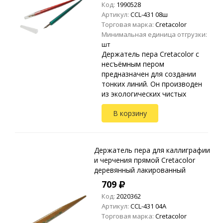
Код:
1990528
Артикул:
CCL-431 08ш
Торговая марка:
Cretacolor
Минимальная единица отгрузки:
шт
Держатель пера Cretacolor с
несъёмным пером
предназначен для создании
тонких линий. Он производен
из экологических чистых
материалов
В корзину
Держатель пера для каллиграфии
и черчения прямой Cretacolor
деревянный лакированный
709
Код:
2020362
Артикул:
CCL-431 04A
Торговая марка:
Cretacolor