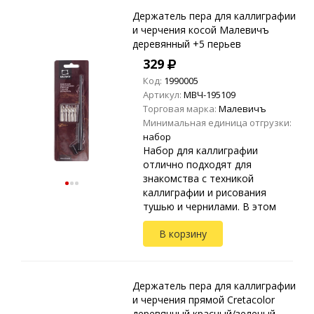
Держатель пера для каллиграфии
и черчения косой Малевичъ
деревянный +5 перьев
329
Код:
1990005
Артикул:
МВЧ-195109
Торговая марка:
Малевичъ
Минимальная единица отгрузки:
набор
Набор для каллиграфии
отлично подходят для
знакомства с техникой
каллиграфии и рисования
тушью и чернилами. В этом
наборе собраны
В корзину
универсальные виды перьев и
деревянный держатель.
Подойдет как для опытных,
так...
Держатель пера для каллиграфии
и черчения прямой Cretacolor
деревянный красный/зеленый