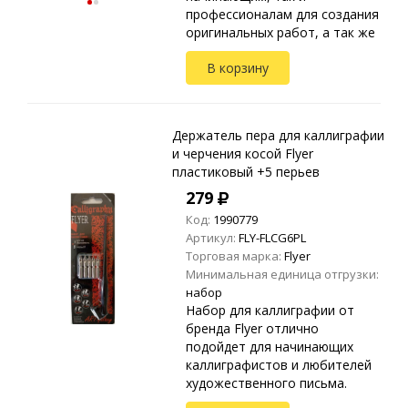
профессионалам для создания
оригинальных работ, а так же
оттачивания различных
В корзину
техник и навыков
каллиграфии. Подходит для
леттеринга, с...
Держатель пера для каллиграфии
и черчения косой Flyer
пластиковый +5 перьев
279
Код:
1990779
Артикул:
FLY-FLCG6PL
Торговая марка:
Flyer
Минимальная единица отгрузки:
набор
Набор для каллиграфии от
бренда Flyer отлично
подойдет для начинающих
каллиграфистов и любителей
художественного письма.
Подходит для леттеринга,