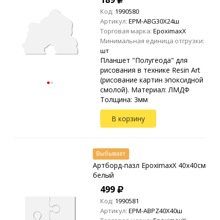
Код:
1990580
Артикул:
EPM-ABG30X24ш
Торговая марка:
EpoximaxX
Минимальная единица отгрузки:
шт
Планшет "Полугеода" для
рисования в технике Resin Art
(рисование картин эпоксидной
смолой). Материал: ЛМДФ
Толщина: 3мм
В корзину
Выбывает
Артборд-пазл EpoximaxX 40х40см
белый
499
Код:
1990581
Артикул:
EPM-ABPZ40X40ш