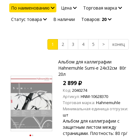
По наименованию
Цена
Торговая марка
Статус товара
В наличии
Товаров:
20
1
2
3
4
5
>
конец
Альбом для каллиграфии
Hahnemuhle Sumi-e 24х32см 80г
20л
2 899
Код:
2040274
Артикул:
HNM-10628370
Торговая марка:
Hahnemuhle
Минимальная единица отгрузки:
шт
Альбом для каллиграфии с
защитным листом между
страницами. Плотность: 80 гр/