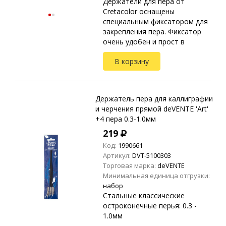
Держатели для пера от
Cretacolor оснащены
специальным фиксатором для
закрепления пера. Фиксатор
очень удобен и прост в
использовании: открыть
В корзину
рычаг, вложить перо и
закрыть рычаг. При этом нет
опасности поврежд...
Держатель пера для каллиграфии
и черчения прямой deVENTE 'Art'
+4 пера 0.3-1.0мм
219
Код:
1990661
Артикул:
DVT-5100303
Торговая марка:
deVENTE
Минимальная единица отгрузки:
набор
Стальные классические
остроконечные перья: 0.3 -
1.0мм