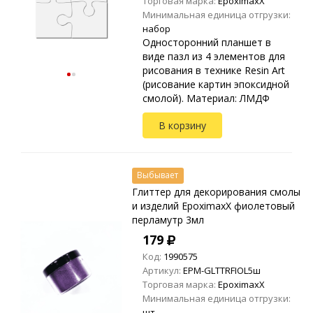
Торговая марка:
EpoximaxX
Минимальная единица отгрузки:
набор
Односторонний планшет в
виде пазл из 4 элементов для
рисования в технике Resin Art
(рисование картин эпоксидной
смолой). Материал: ЛМДФ
Толщина: 3мм
В корзину
Выбывает
Глиттер для декорирования смолы
и изделий EpoximaxX фиолетовый
перламутр 3мл
179
Код:
1990575
Артикул:
EPM-GLTTRFIOL5ш
Торговая марка:
EpoximaxX
Минимальная единица отгрузки:
шт