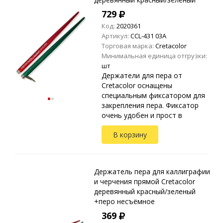
729
Код:
2020361
Артикул:
CCL-431 03A
Торговая марка:
Cretacolor
Минимальная единица отгрузки:
шт
Держатели для пера от
Cretacolor оснащены
специальным фиксатором для
закрепления пера. Фиксатор
очень удобен и прост в
использовании: открыть
В корзину
рычаг, вложить перо и
закрыть рычаг. При этом нет
опасности поврежд...
Держатель пера для каллиграфии
и черчения прямой Cretacolor
деревянный красный/зеленый
+перо несъёмное
369