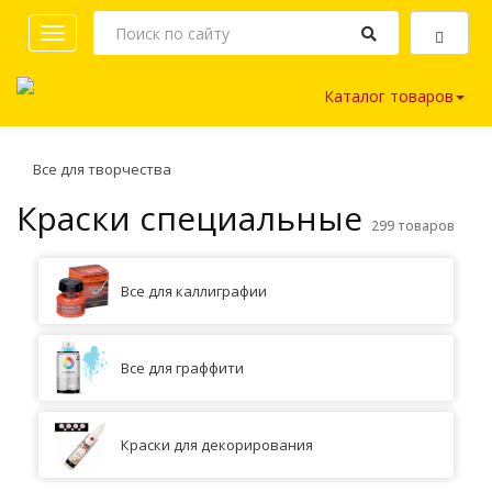
Toggle
navigation
Каталог товаров
Все для творчества
Краски специальные
299 товаров
Все для каллиграфии
Все для граффити
Краски для декорирования