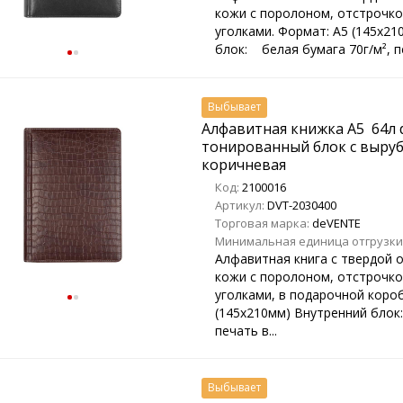
кожи с поролоном, отстрочко
уголками. Формат: А5 (145х2
блок: белая бумага 70г/м², пе
Выбывает
Алфавитная книжка A5 64л d
тонированный блок с выруб
коричневая
Код:
2100016
Артикул:
DVT-2030400
Торговая марка:
deVENTE
Минимальная единица отгрузки
Алфавитная книга с твердой 
кожи с поролоном, отстрочко
уголками, в подарочной короб
(145х210мм) Внутренний блок:
печать в...
Выбывает