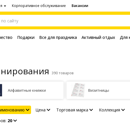
ия
Корпоративное обслуживание
Вакансии
чество
Подарки
Все для праздника
Активный отдых
Для 
анирования
390 товаров
Алфавитные книжки
Визитницы
аименованию
Цена
Торговая марка
Коллекция
ров:
20