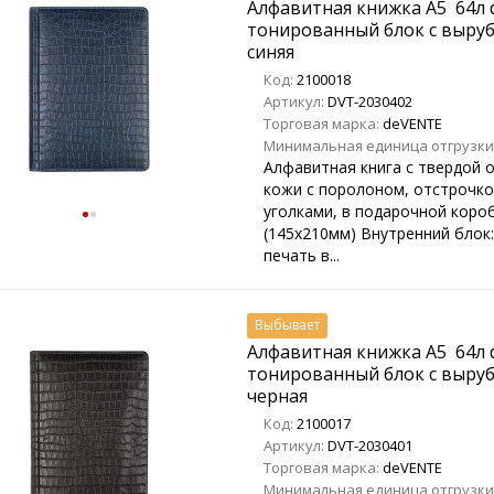
Алфавитная книжка A5 64л d
тонированный блок с выруб
синяя
Код:
2100018
Артикул:
DVT-2030402
Торговая марка:
deVENTE
Минимальная единица отгрузки
Алфавитная книга с твердой 
кожи с поролоном, отстрочко
уголками, в подарочной короб
(145х210мм) Внутренний блок:
печать в...
Выбывает
Алфавитная книжка A5 64л d
тонированный блок с выруб
черная
Код:
2100017
Артикул:
DVT-2030401
Торговая марка:
deVENTE
Минимальная единица отгрузки