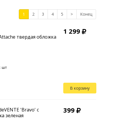
1
2
3
4
5
>
Конец
1 299
Attache твердая обложка
:
шт
В корзину
399
eVENTE 'Bravo' с
жа зеленая