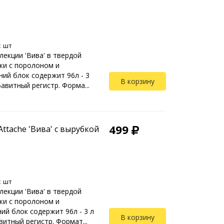
:
шт
лекции 'Вива' в твердой
жи с поролоном и
ний блок содержит 96л - 3
В корзину
авитный регистр. Форма...
499
ttache 'Вива' с вырубкой
:
шт
лекции 'Вива' в твердой
жи с поролоном и
ий блок содержит 96л - 3 л
В корзину
витный регистр. Формат...