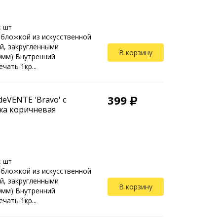
:
шт
обложкой из искусственной
й, закругленными
В корзину
10мм) Внутренний
чать 1кр...
399
eVENTE 'Bravo' с
жа коричневая
:
шт
обложкой из искусственной
й, закругленными
В корзину
10мм) Внутренний
чать 1кр...