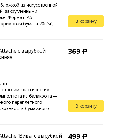
обложкой из искусственной
й, закругленными
ке. Формат: А5
В корзину
 кремовая бумага 70г/м²,
369
ttache с вырубкой
синяя
:
шт
о строгим классическим
выполнена из балакрона —
рного переплетного
В корзину
охранность бумажного
499
ttache 'Вива' с вырубкой