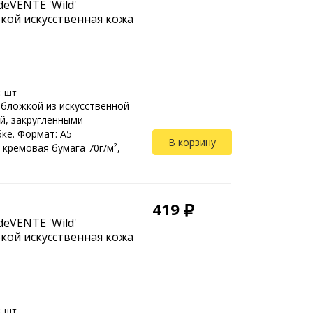
eVENTE 'Wild'
кой искусственная кожа
:
шт
обложкой из искусственной
й, закругленными
ке. Формат: А5
В корзину
 кремовая бумага 70г/м²,
419
eVENTE 'Wild'
кой искусственная кожа
:
шт