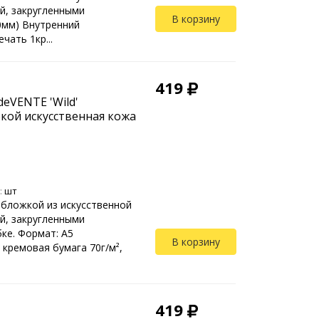
й, закругленными
В корзину
10мм) Внутренний
чать 1кр...
419
eVENTE 'Wild'
кой искусственная кожа
:
шт
обложкой из искусственной
й, закругленными
ке. Формат: А5
В корзину
 кремовая бумага 70г/м²,
419