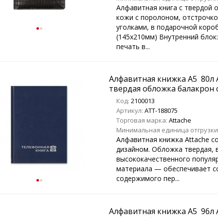
Алфавитная книга с твердой 
кожи с поролоном, отстрочко
уголками, в подарочной короб
(145х210мм) Внутренний блок:
печать в...
Алфавитная книжка A5 80л A
твердая обложка балакрон 
Код:
2100013
Артикул:
ATT-188075
Торговая марка:
Attache
Минимальная единица отгрузки
Алфавитная книжка Attache с
дизайном. Обложка твердая, 
высококачественного популя
материала — обеспечивает с
содержимого пер...
Алфавитная книжка A5 96л A