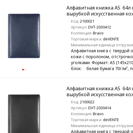
Алфавитная книжка A5 64л d
вырубкой искусственная ко
Код:
2100021
Артикул:
DVT-2030412
Коллекция:
Bravo
Торговая марка:
deVENTE
Минимальная единица отгрузки
Алфавитная книга с твердой 
кожи с поролоном, отстрочко
уголками. Формат: А5 (145х2
блок: белая бумага 70г/м², пе
Алфавитная книжка A5 64л d
вырубкой искусственная ко
Код:
2100022
Артикул:
DVT-2030414
Коллекция:
Bravo
Торговая марка:
deVENTE
Минимальная единица отгрузки
Алфавитная книга с твердой 