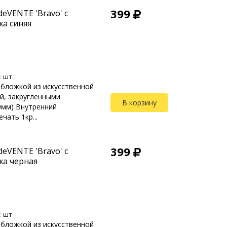
399
eVENTE 'Bravo' с
жа синяя
:
шт
обложкой из искусственной
й, закругленными
В корзину
10мм) Внутренний
чать 1кр...
399
eVENTE 'Bravo' с
жа черная
:
шт
обложкой из искусственной