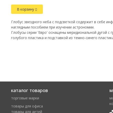
В корзину
Глобус звездного неба с подсветкой содержит в себе инф
наглядным пособием при изучении астрономии.
Глобусы серии 'Евро' оснащены меридиональной дугой с 
голубого пластика и подставкой из темно-синего пластика
каталог товаров
м
торговые марки
м
к
товары для офиса
товары для детей