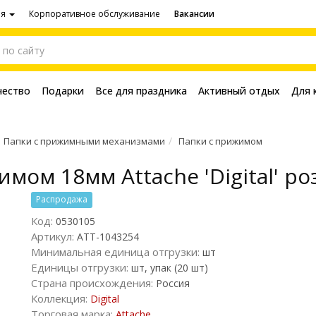
ия
Корпоративное обслуживание
Вакансии
чество
Подарки
Все для праздника
Активный отдых
Для 
Папки с прижимными механизмами
Папки с прижимом
мом 18мм Attache 'Digital' ро
Распродажа
Код:
0530105
Артикул:
ATT-1043254
Минимальная единица отгрузки:
шт
Единицы отгрузки:
шт, упак (20 шт)
Страна происхождения:
Россия
Коллекция:
Digital
Торговая марка:
Attache