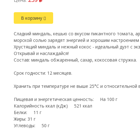
Цена:
В корзину
Сладкий миндаль, кешью со вкусом пикантного томата, ар
морской солью зарядят энергией и хорошим настроением 
Хрустящий миндаль и нежный кокос - идеальный дуэт с эк
Открывай и наслаждайся!
Состав: миндаль обжаренный, сахар, кокосовая стружка.
Срок годности: 12 месяцев.
Хранить при температуре не выше 25°C и относительной 
Пищевая и энергетическая ценность: На 100 г
Калорийность ккал (кДж) 521 ккал
Белки: 11 г
Жиры: 31 г
Углеводы: 50 г