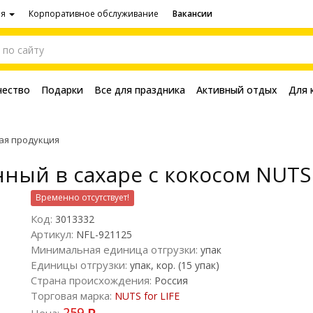
ия
Корпоративное обслуживание
Вакансии
чество
Подарки
Все для праздника
Активный отдых
Для 
ая продукция
ый в сахаре с кокосом NUTS f
Временно отсутствует!
Код:
3013332
Артикул:
NFL-921125
Минимальная единица отгрузки:
упак
Единицы отгрузки:
упак, кор. (15 упак)
Страна происхождения:
Россия
Торговая марка:
NUTS for LIFE
259