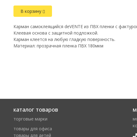
В корзину
Карман самоклеящийся deVENTE из ПВХ пленки с фактурой
Клеевая основа с защитной подложкой.
Карман клеется на любую гладкую поверхность.
Материал: прозрачная пленка ПВХ 180мкм
каталог товаров
м
торговые марки
м
к
товары для офиса
товары для детей