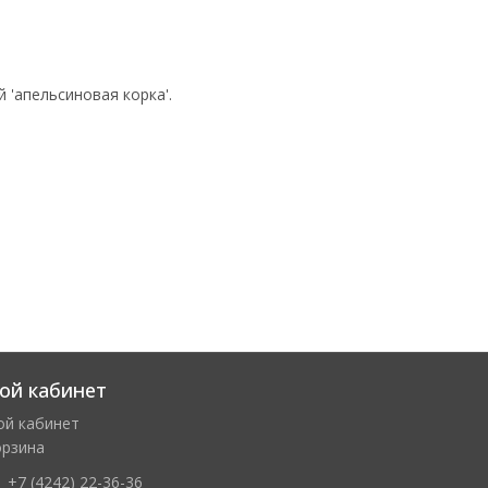
 'апельсиновая корка'.
ой кабинет
ой кабинет
орзина
+7 (4242) 22-36-36