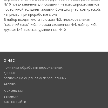
№10 предназначена для создания четких широких мазков
постоянной толщины, заливки больших участков краской,
например, при проработке фона.
В набор входят кисти: плоская №2, плоскоовальная
"кошачий язык" №2, плоская скошенная №4, лайнер №5,
круглая №6, плоская удлиненная №10.
о нас
политика обработки персональных
данных
cогласие на обработку персональных
данных
о компании
вакансии
как нас найти