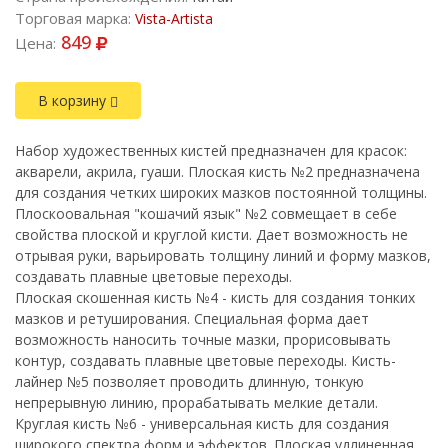
Торговая марка:
Vista-Artista
849
Цена:
В корзину
Набор художественных кистей предназначен для красок:
акварели, акрила, гуаши. Плоская кисть №2 предназначена
для создания четких широких мазков постоянной толщины.
Плоскоовальная "кошачий язык" №2 совмещает в себе
свойства плоской и круглой кисти. Дает возможность не
отрывая руки, варьировать толщину линий и форму мазков,
создавать плавные цветовые переходы.
Плоская скошенная кисть №4 - кисть для создания тонких
мазков и ретуширования. Специальная форма дает
возможность наносить точные мазки, прорисовывать
контур, создавать плавные цветовые переходы. Кисть-
лайнер №5 позволяет проводить длинную, тонкую
непрерывную линию, прорабатывать мелкие детали.
Круглая кисть №6 - универсальная кисть для создания
широкого спектра форм и эффектов. Плоская удлиненная