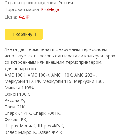
Страна происхождения:
Россия
Торговая марка:
ProMega
42
Цена:
В корзину
Лента для термопечати с наружным термослоем
используется в кассовых аппаратах и калькуляторах
со встроенным или внешним термопринтером.
Для аппаратов:
АМС 100К, АМС 100Ф, АМС 110К, АМС 202Ф,
Меркурий 112.1Ф, Меркурий 115, Меркурий 130,
Миника 1103Ф,
Орион 100К,
Ресола Ф,
Прим-21К,
Спарк-617ТК, Cпарк-700ТК,
Феликс РК,
Штрих-Мини-К, Штрих-ФР-К,
Элвес Микро-К, Элвес-ФР-К,