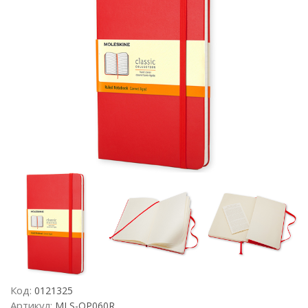
Код:
0121325
Артикул:
MLS-QP060R