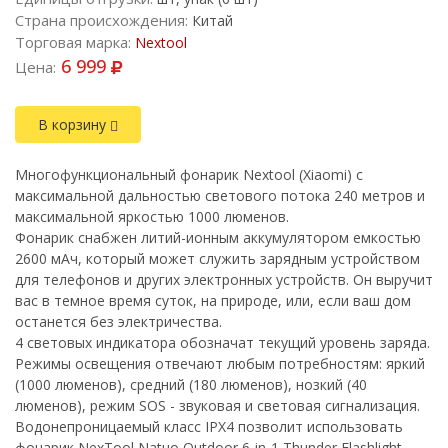
Страна происхождения:
Китай
Торговая марка:
Nextool
6 999
Цена:
В корзину
Многофункциональный фонарик Nextool (Xiaomi) с
максимальной дальностью светового потока 240 метров и
максимальной яркостью 1000 люменов.
Фонарик снабжен литий-ионным аккумулятором емкостью
2600 мАч, который может служить зарядным устройством
для телефонов и других электронных устройств. Он выручит
вас в темное время суток, на природе, или, если ваш дом
останется без электричества.
4 световых индикатора обозначат текущий уровень заряда.
Режимы освещения отвечают любым потребностям: яркий
(1000 люменов), средний (180 люменов), нозкий (40
люменов), режим SOS - звуковая и световая сигнализация.
Водонепроницаемый класс IPX4 позволит использовать
фонарик NexTool Natuo Outdoor 6-in-1 Thunder Flashlight