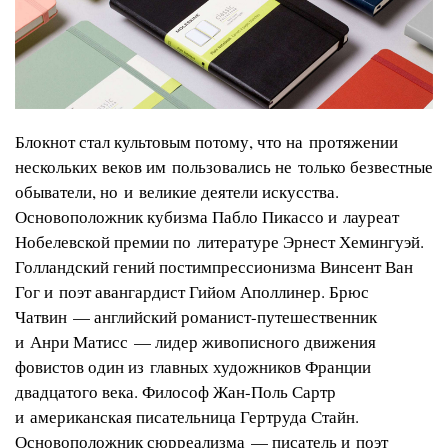
Блокнот стал культовым потому, что на протяжении
нескольких веков им пользовались не только безвестные
обыватели, но и великие деятели искусства.
Основоположник кубизма Пабло Пикассо и лауреат
Нобелевской премии по литературе Эрнест Хемингуэй.
Голландский гений постимпрессионизма Винсент Ван
Гог и поэт авангардист Гийом Аполлинер. Брюс
Чатвин — английский романист-путешественник
и Анри Матисс — лидер живописного движения
фовистов один из главных художников Франции
двадцатого века. Философ Жан-Поль Сартр
и американская писательница Гертруда Стайн.
Основоположник сюрреализма — писатель и поэт