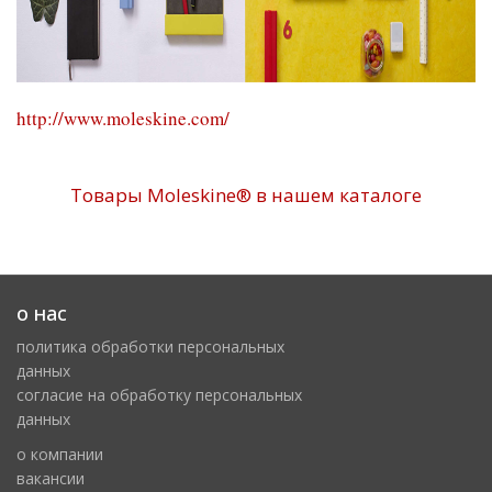
http://www.moleskine.com/
Товары Moleskine® в нашем каталоге
о нас
политика обработки персональных
данных
cогласие на обработку персональных
данных
о компании
вакансии