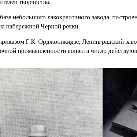
телей творчества.
базе небольшого лакокрасочного завода, построе
а набережной Черной речки.
с приказом Г.К. Орджоникидзе, Ленинградский за
очной промышленности вошел в число действующ