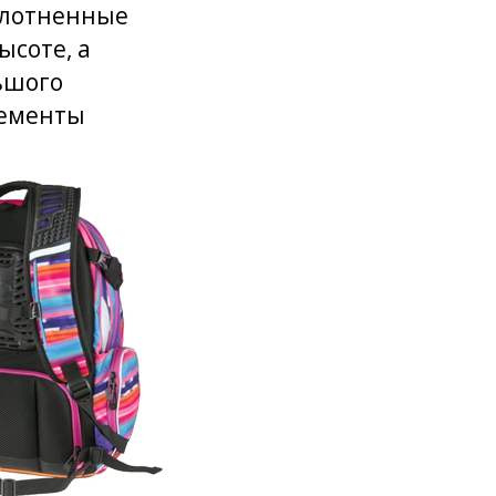
плотненные
ысоте, а
ьшого
лементы