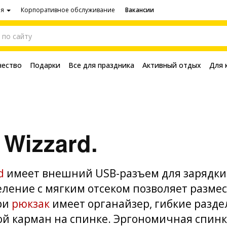
ия
Корпоративное обслуживание
Вакансии
чество
Подарки
Все для праздника
Активный отдых
Для 
 Wizzard.
d
имеет внешний USB-разъем для зарядки
ление с мягким отсеком позволяет размес
ри
рюкзак
имеет органайзер, гибкие разде
ой карман на спинке. Эргономичная спин