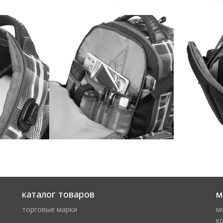
каталог товаров
м
торговые марки
м
к