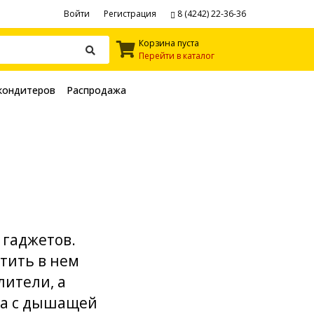
Войти
Регистрация
8 (4242) 22-36-36
Корзина пуста
Перейти в каталог
кондитеров
Распродажа
 гаджетов.
тить в нем
лители, а
ка с дышащей