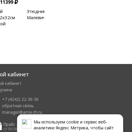
11399
10899
ый
Этюдник напольный
Этюдник наполь
2х32см
Малевичъ 30х56см бук
Малевичъ 34х50
кой
вяз
ой кабинет
ой кабинет
орзина
+7 (4242) 22-36-36
обратная связь
manager@amix-th.ru
Мы используем сookie и сервис веб-
Прайс лист
аналитики Яндекс Метрика, чтобы сайт
от 06.08.2026