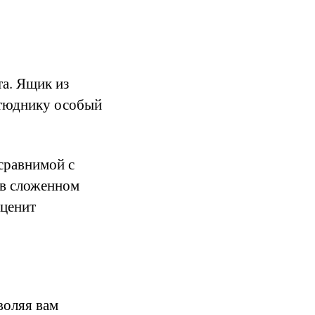
та. Ящик из
этюднику особый
сравнимой с
 в сложенном
 ценит
воляя вам