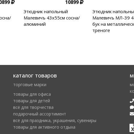
0899
10899
Этюдник напольный
Этюдник напольн
осна/
Малевичъ 43х55см сосна/
Малевичъ МЛ-39 4
алюминий
бук на металличес
треноге
каталог товаров
м
торговые марки
м
к
товары для офиса
товары для детей
всё для творчества
подарочный ассортимент
всё для праздника, украшения, сувениры
товары для активного отдыха