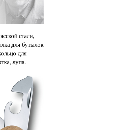
асской стали,
алка для бутылок
кольцо для
тка, лупа.