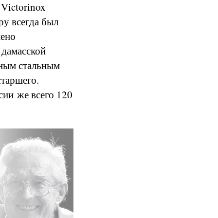
Victorinox
ру всегда был
лено
 дамасской
нным стальным
старшего.
сии же всего 120