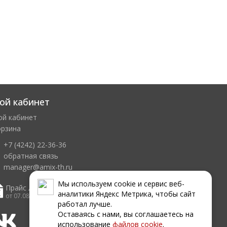
ой кабинет
ой кабинет
орзина
+7 (4242) 22-36-36
обратная связь
manager@amix-th.ru
Мы используем сookie и сервис веб-
Прайс лист
аналитики Яндекс Метрика, чтобы сайт
от 07.08.2026
работал лучше.
Оставаясь с нами, вы соглашаетесь на
использование
файлов сookie
.