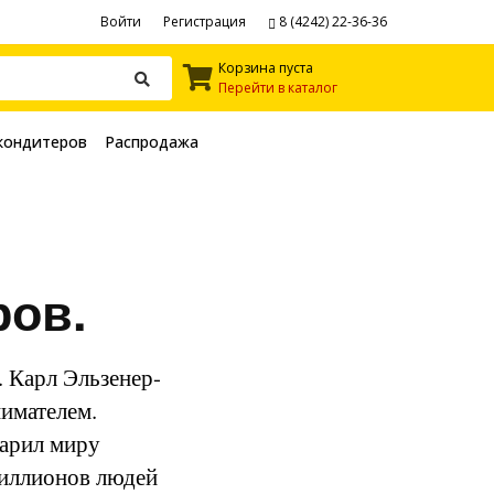
Войти
Регистрация
8 (4242) 22-36-36
Корзина пуста
Перейти в каталог
кондитеров
Распродажа
ров.
. Карл Эльзенер-
имателем.
дарил миру
миллионов людей