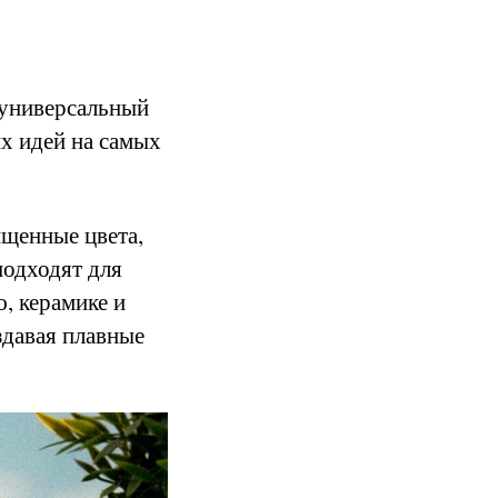
 универсальный
их идей на самых
ыщенные цвета,
одходят для
ю, керамике и
здавая плавные