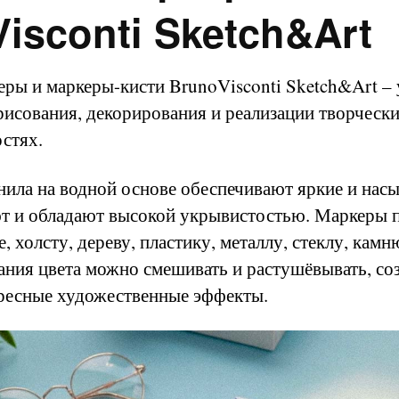
isconti Sketch&Art
ры и маркеры-кисти BrunoVisconti Sketch&Art –
рисования, декорирования и реализации творческ
стях.
ила на водной основе обеспечивают яркие и нас
т и обладают высокой укрывистостью. Маркеры п
, холсту, дереву, пластику, металлу, стеклу, камн
ания цвета можно смешивать и растушёвывать, со
ресные художественные эффекты.