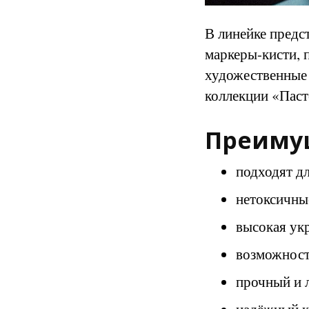
В линейке предс
маркеры-кисти, 
художественные 
коллекции «Паст
Преимущ
подходят д
нетоксичны
высокая ук
возможност
прочный и 