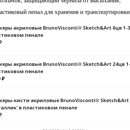
олпачок, защищающий чернила от высыхания;
астиковый пенал для хранения и транспортировки
керы акриловые BrunoVisconti® Sketch&Art 6цв 1-
стиковом пенале
₽
керы акриловые BrunoVisconti® Sketch&Art 24цв 1
стиковом пенале
 ₽
керы-кисти акриловые BrunoVisconti® Sketch&Art
таллик' в пластиковом пенале
₽