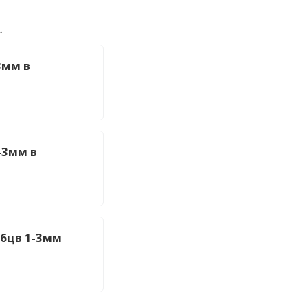
.
3мм в
-3мм в
 6цв 1-3мм