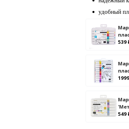
надёжный к
удобный пл
Мар
пла
539 
Мар
пла
1999
Мар
'Ме
549 