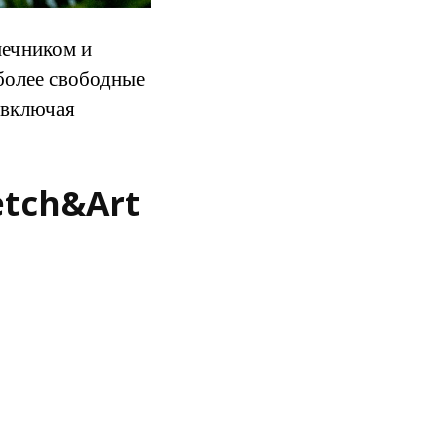
нечником и
 более свободные
 включая
etch&Art